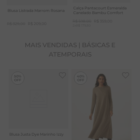
Calça Pantacourt Esmeralda
Blusa Listrada Marrom Rosana
Canelado Bambu Comfort
R$
598
,
00
R$
359
,
00
R$
329
,
00
R$
209
,
00
2
x
R$ 179,50
MAIS VENDIDAS | BÁSICAS E
ATEMPORAIS
-
40%
50%
40%
Blusa Justa Dye Marinho Izzy