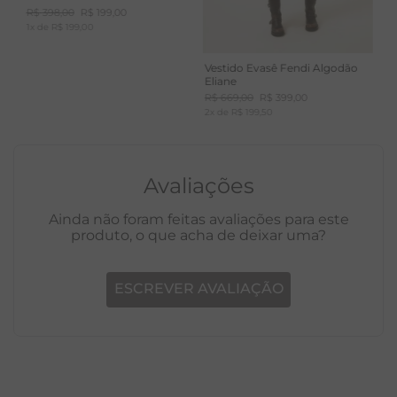
R$
398
,
00
R$
199
,
00
1
x de
R$
199
,
00
Vestido Evasê Fendi Algodão
Eliane
R$
669
,
00
R$
399
,
00
2
x de
R$
199
,
50
Avaliações
Ainda não foram feitas avaliações para este
produto, o que acha de deixar uma?
ESCREVER AVALIAÇÃO