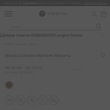
GANHE 10% DE
CASHBACK
PARA SUA PRÓXIMA COMPRA -
CONFIRA REGRAS
buscar...
T
M
Roupa
Blusa
B
Blusa Listrada Marrom Rosana
C
B
R$
329
,
00
R$
209
,
00
1
R$
209
,
00
V
B
B
M
PP
P
M
G
GG
T