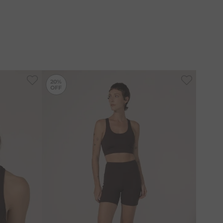
EL® que certifica que o fio de viscose é proveniente
ento, ecologicamente correto e sustentável.
-
20%
-
20%
20%