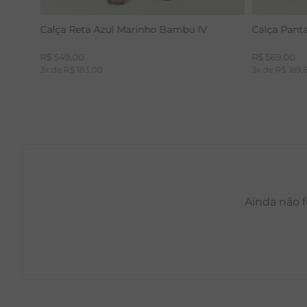
Calça Reta Azul Marinho Bambu IV
Calça Pant
R$
549
,
00
R$
569
,
00
3
x de
R$
183
,
00
3
x de
R$
189
,
Ainda não f
PP
P
M
G
GG
PP