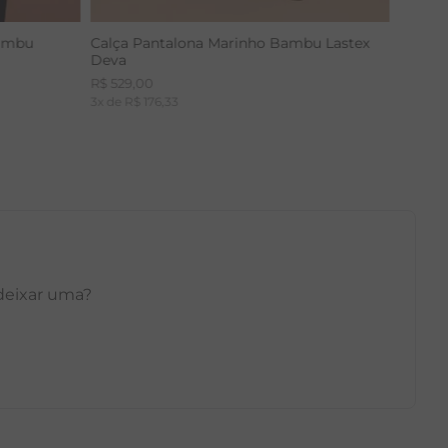
Bambu
Calça Pantalona Marinho Bambu Lastex
Deva
R$
529
,
00
3
x de
R$
176
,
33
 deixar uma?
GG
PP
P
M
G
GG