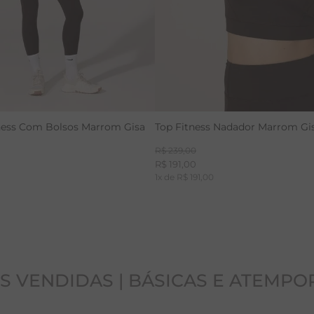
ness Com Bolsos Marrom Gisa
Top Fitness Nadador Marrom Gi
R$
239
,
00
R$
191
,
00
1
x de
R$
191
,
00
S VENDIDAS | BÁSICAS E ATEMPO