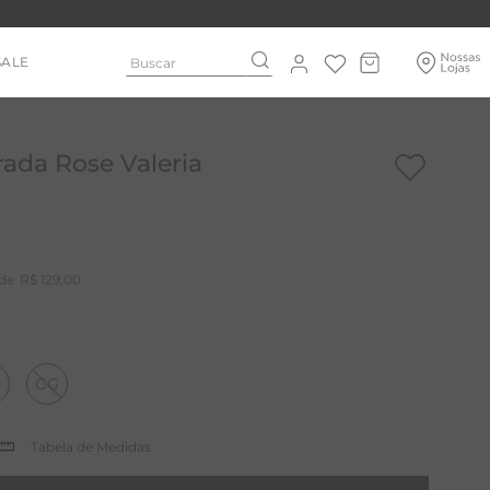
Buscar
SALE
rada Rose Valeria
R$
129
,
00
GG
Tabela de Medidas