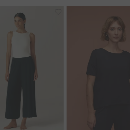
M
G
M
G