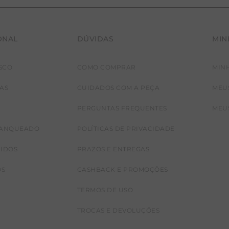
ONAL
DÚVIDAS
MIN
SCO
COMO COMPRAR
MIN
JAS
CUIDADOS COM A PEÇA
MEU
PERGUNTAS FREQUENTES
MEU
RANQUEADO
POLÍTICAS DE PRIVACIDADE
CIDOS
PRAZOS E ENTREGAS
OS
CASHBACK E PROMOÇÕES
TERMOS DE USO
TROCAS E DEVOLUÇÕES