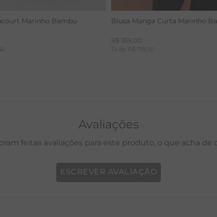
acourt Marinho Bambu
Blusa Manga Curta Marinho 
R$
359
,
00
66
2
x de
R$
179
,
50
Avaliações
oram feitas avaliações para este produto, o que acha de
ESCREVER AVALIAÇÃO
P
M
G
GG
PP
P
M
G