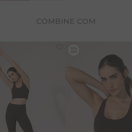
pele seca. Com selo NAECOC
de madeira de reflorestam
COMBINE COM
20%