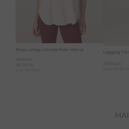
Blusa Longa Listrada Rose Valeria
Legging Fit
R$
259
,
00
R$
339
,
00
R$
129
,
00
2
x de
R$
169
,
50
1
x de
R$
129
,
00
MAI