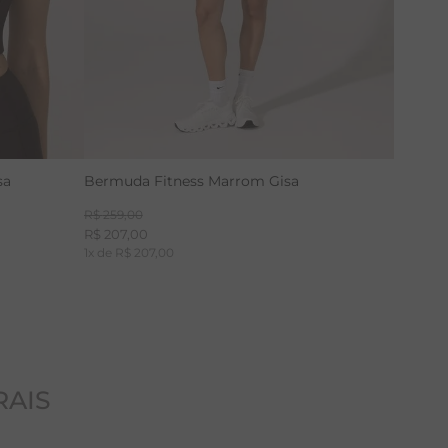
sa
Bermuda Fitness Marrom Gisa
R$
259
,
00
R$
207
,
00
1
x de
R$
207
,
00
RAIS