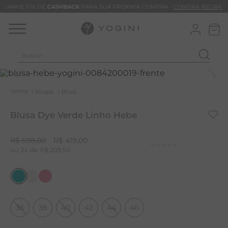
GANHE 10% DE
CASHBACK
PARA SUA PRÓXIMA COMPRA -
CONFIRA REGRAS
buscar...
T
M
Roupa
Blusa
B
Blusa Dye Verde Linho Hebe
C
B
R$
598
,
00
R$
419
,
00
2
R$
209
,
50
V
B
B
M
36
38
40
42
44
46
T