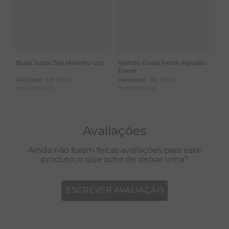
Blusa Justa Dye Marinho Izzy
Vestido Evasê Fendi Algodão
Eliane
R$
398
,
00
R$
199
,
00
R$
669
,
00
R$
399
,
00
1
x de
R$
199
,
00
2
x de
R$
199
,
50
Avaliações
Ainda não foram feitas avaliações para este
produto, o que acha de deixar uma?
ESCREVER AVALIAÇÃO