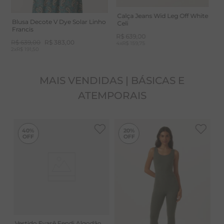
Calça Jeans Wid Leg Off White
Blusa Decote V Dye Solar Linho
Celi
Francis
R$
639
,
00
R$
639
,
00
R$
383
,
00
4
x
R$ 159,75
2
x
R$ 191,50
MAIS VENDIDAS | BÁSICAS E
ATEMPORAIS
-
20%
40%
20%