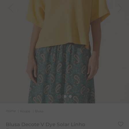
T
A
L
Roupa
Blusa
Blusa Decote V Dye Solar Linho