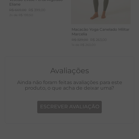
Vestido Evasê Fendi Algodão
Eliane
R$
669
,
00
R$
399
,
00
2
x de
R$
199
,
50
Macacão Yoga Canelado Militar
Marcelia
R$
329
,
00
R$
263
,
00
1
x de
R$
263
,
00
Avaliações
Ainda não foram feitas avaliações para este
produto, o que acha de deixar uma?
ESCREVER AVALIAÇÃO