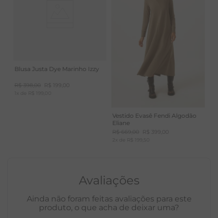
Blusa Justa Dye Marinho Izzy
R$
398
,
00
R$
199
,
00
1
x de
R$
199
,
00
Vestido Evasê Fendi Algodão
Eliane
R$
669
,
00
R$
399
,
00
2
x de
R$
199
,
50
Avaliações
Ainda não foram feitas avaliações para este
produto, o que acha de deixar uma?