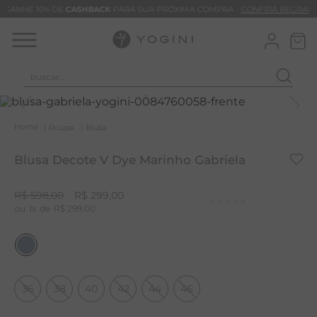
GANHE 10% DE
CASHBACK
PARA SUA PRÓXIMA COMPRA -
CONFIRA REGRAS
buscar...
T
M
Roupa
Blusa
B
Blusa Decote V Dye Marinho Gabriela
C
B
R$
598
,
00
R$
299
,
00
1
R$
299
,
00
V
B
M
B
36
38
40
42
44
46
T