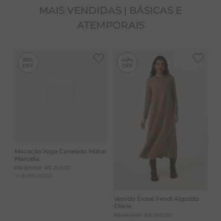
MAIS VENDIDAS | BÁSICAS E
ATEMPORAIS
-
40%
20%
40%
Macacão Yoga Canelado Militar
Marcelia
R$
329
,
00
R$
263
,
00
1
x de
R$
263
,
00
Vestido Evasê Fendi Algodão
Eliane
R$
669
,
00
R$
399
,
00