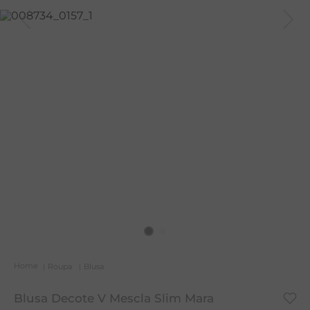
T
A
L
Roupa
Blusa
Blusa Decote V Mescla Slim Mara