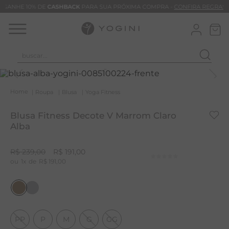
GANHE 10% DE
CASHBACK
PARA SUA PRÓXIMA COMPRA -
CONFIRA REGRAS
buscar...
T
M
Roupa
Blusa
Yoga Fitness
B
Blusa Fitness Decote V Marrom Claro
C
Alba
C
R$
239
,
00
R$
191
,
00
B
1
R$
191
,
00
V
B
B
PP
P
M
G
GG
M