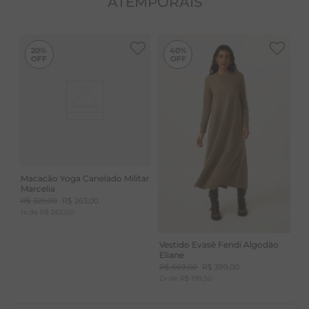
ATEMPORAIS
absorção de umidade. Secagem rápida. Biodegradável
- se decompõe rapidamente, menos de 3 anos após
-
40%
20%
40%
descarte em aterros sanitários.
Macacão Yoga Canelado Militar
Marcelia
R$
329
,
00
R$
263
,
00
1
x de
R$
263
,
00
Vestido Evasê Fendi Algodão
Eliane
R$
669
,
00
R$
399
,
00
2
x de
R$
199
,
50