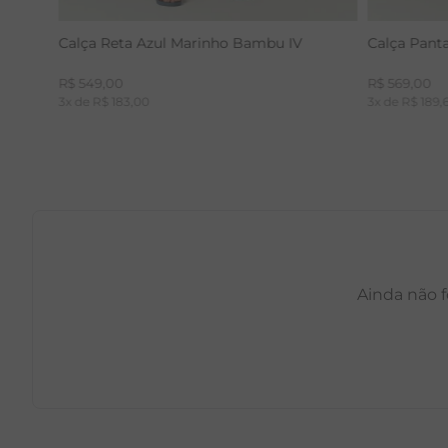
Calça Reta Azul Marinho Bambu IV
Calça Pant
R$
549
,
00
R$
569
,
00
3
x de
R$
183
,
00
3
x de
R$
189
,
Ainda não f
PP
P
M
G
GG
PP