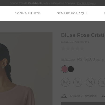
Ganhe 10% de
Cashback
para sua Próxima Compra -
Confira Regras
YOGA & FITNESS
SEMPRE POR AQUI
TERMOS MAIS BUSCADOS
CALÇA
Blusa Rose Crist
CLEO
Referência
:
0082291779
BLUSAS
ESTIDOS
R$
169
,
00
R$
339
,
00
1
BAMBU
MACACÃO
PP
P
M
G
BARRA
IE DYE
ALGODÃO