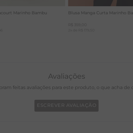
acourt Marinho Bambu
Blusa Manga Curta Marinho 
R$
359
,
00
66
2
x de
R$
179
,
50
Avaliações
oram feitas avaliações para este produto, o que acha de
ESCREVER AVALIAÇÃO
P
M
G
GG
PP
P
M
G