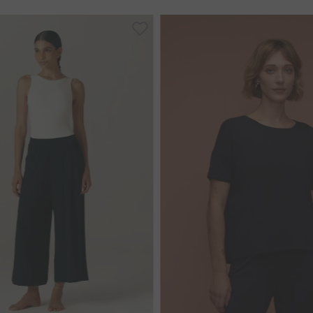
P
M
G
GG
GGG