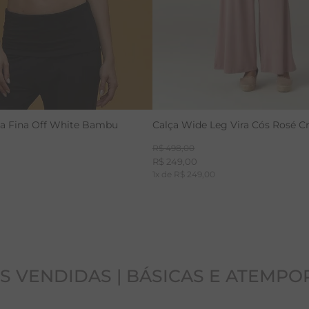
ça Fina Off White Bambu
Calça Wide Leg Vira Cós Rosé Cr
R$
498
,
00
R$
249
,
00
1
x de
R$
249
,
00
S VENDIDAS | BÁSICAS E ATEMPO