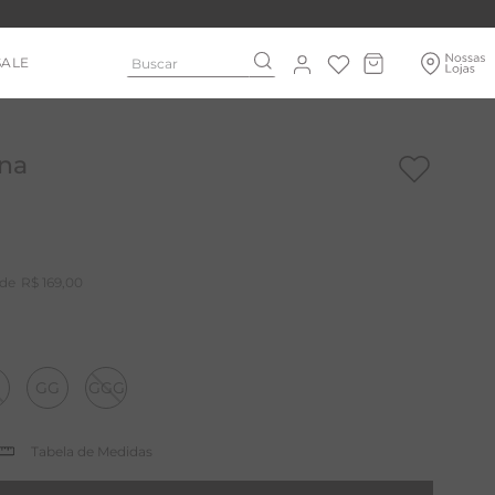
Buscar
SALE
ina
R$
169
,
00
GG
GGG
Tabela de Medidas