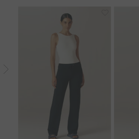
GG
PP