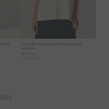
istina
Camiseta Oversized Creme Algodão
Symbols
R$
319
,
00
2
x de
R$
159
,
50
RAIS