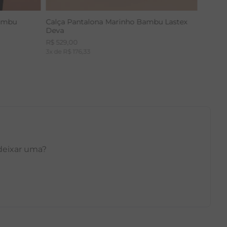
Bambu
Calça Pantalona Marinho Bambu Lastex
Deva
R$
529
,
00
3
x de
R$
176
,
33
 deixar uma?
GG
PP
P
M
G
GG