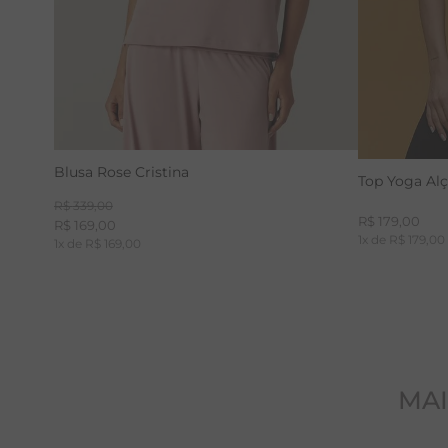
Blusa Rose Cristina
Top Yoga Al
R$
339
,
00
R$
179
,
00
R$
169
,
00
1
x de
R$
179
,
00
1
x de
R$
169
,
00
MAI