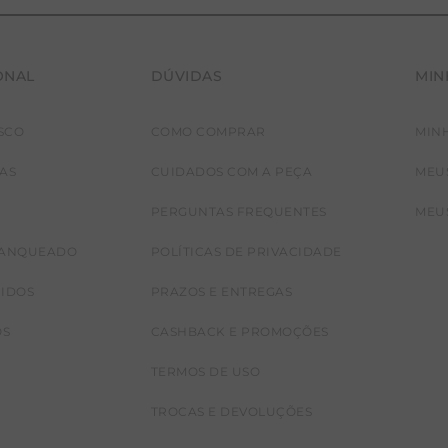
ONAL
DÚVIDAS
MIN
SCO
COMO COMPRAR
MIN
JAS
CUIDADOS COM A PEÇA
MEU
PERGUNTAS FREQUENTES
MEU
RANQUEADO
POLÍTICAS DE PRIVACIDADE
CIDOS
PRAZOS E ENTREGAS
OS
CASHBACK E PROMOÇÕES
TERMOS DE USO
TROCAS E DEVOLUÇÕES