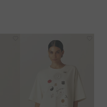
-
50%