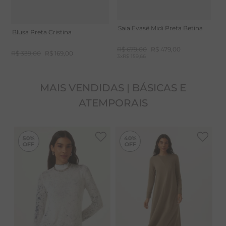
Saia Evasê Midi Preta Betina
Blusa Preta Cristina
R$
679
,
00
R$
479
,
00
R$
339
,
00
R$
169
,
00
3
x
R$ 159,66
MAIS VENDIDAS | BÁSICAS E
ATEMPORAIS
-
50%
-
40%
50%
40%