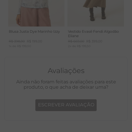
Blusa Justa Dye Marinho Izzy
Vestido Evasê Fendi Algodão
Eliane
R$
398
,
00
R$
199
,
00
R$
669
,
00
R$
399
,
00
1
x de
R$
199
,
00
2
x de
R$
199
,
50
Avaliações
Ainda não foram feitas avaliações para este
produto, o que acha de deixar uma?
ESCREVER AVALIAÇÃO