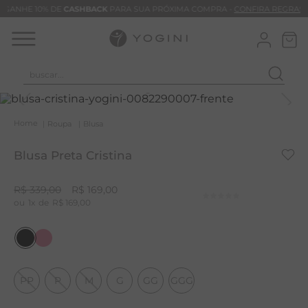
GANHE 10% DE
CASHBACK
PARA SUA PRÓXIMA COMPRA -
CONFIRA REGRAS
buscar...
T
M
Roupa
Blusa
B
Blusa Preta Cristina
C
B
R$
339
,
00
R$
169
,
00
1
R$
169
,
00
V
B
M
B
PP
P
M
G
GG
GGG
T