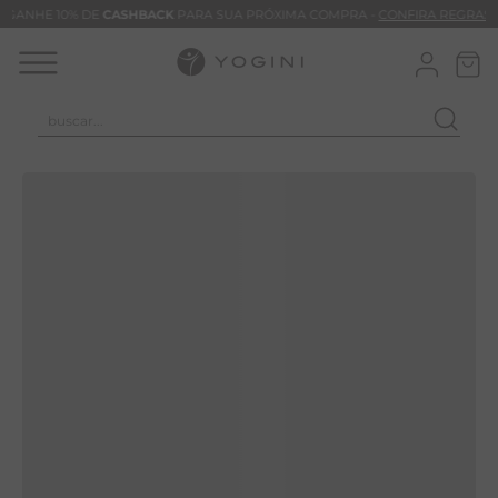
GANHE 10% DE
CASHBACK
PARA SUA PRÓXIMA COMPRA -
CONFIRA REGRAS
buscar...
TERMOS MAIS BUSCADOS
CALÇA
BLUSAS
VESTIDOS
BAMBU
BARRA
MACACÃO
TIE DYE
ALGODÃO