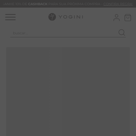
GANHE 10% DE
CASHBACK
PARA SUA PRÓXIMA COMPRA -
CONFIRA REGRAS
buscar...
TERMOS MAIS BUSCADOS
CALÇA
BLUSAS
VESTIDOS
BAMBU
MACACÃO
BARRA
TIE DYE
ALGODÃO