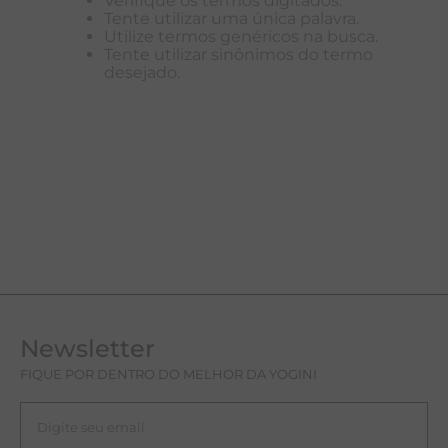
Verifique os termos digitados.
Tente utilizar uma única palavra.
A
Utilize termos genéricos na busca.
Tente utilizar sinônimos do termo
R
desejado.
C
Newsletter
FIQUE POR DENTRO DO MELHOR DA YOGINI