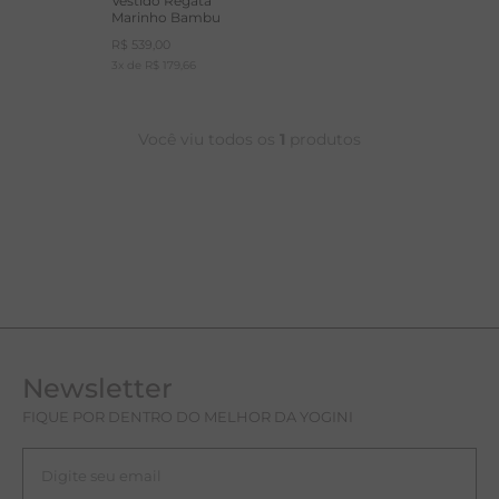
Vestido Regata
Marinho Bambu
A
R$
539
,
00
3
x de
R$
179
,
66
R
C
Você viu todos os
1
produtos
Newsletter
FIQUE POR DENTRO DO MELHOR DA YOGINI