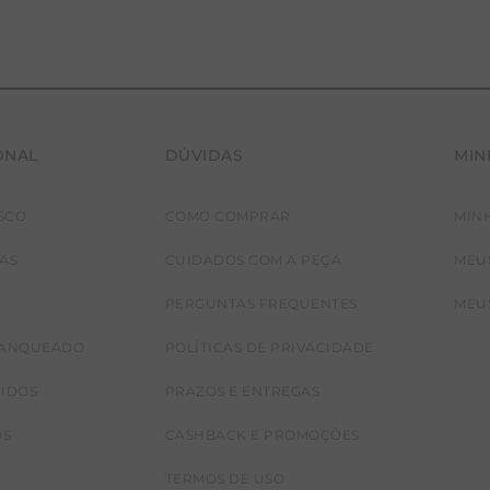
ONAL
DÚVIDAS
MIN
SCO
COMO COMPRAR
MIN
P
JAS
CUIDADOS COM A PEÇA
MEU
PERGUNTAS FREQUENTES
MEU
RANQUEADO
POLÍTICAS DE PRIVACIDADE
CIDOS
PRAZOS E ENTREGAS
OS
CASHBACK E PROMOÇÕES
TERMOS DE USO