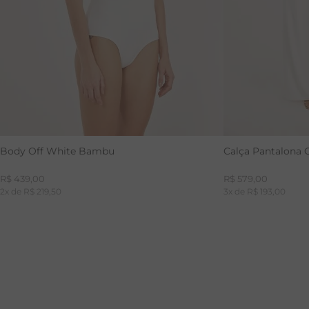
Body Off White Bambu
Calça Pantalona 
R$
439
,
00
R$
579
,
00
2
x de
R$
219
,
50
3
x de
R$
193
,
00