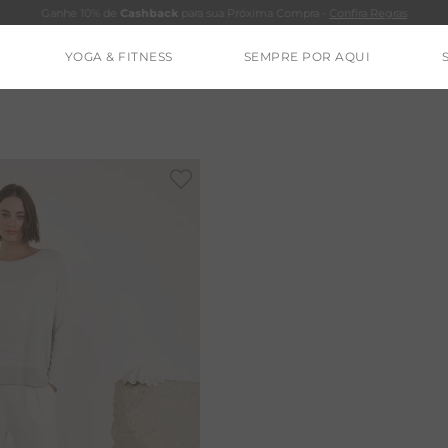
Ganhe 10% de
Cashback
para sua Próxima Compra -
Confira Regras
YOGA & FITNESS
SEMPRE POR AQUI
TERMOS MAIS BUSCADOS
CALÇA
BLUSAS
ESTIDOS
BAMBU
MACACÃO
BARRA
IE DYE
ALGODÃO
RENATA