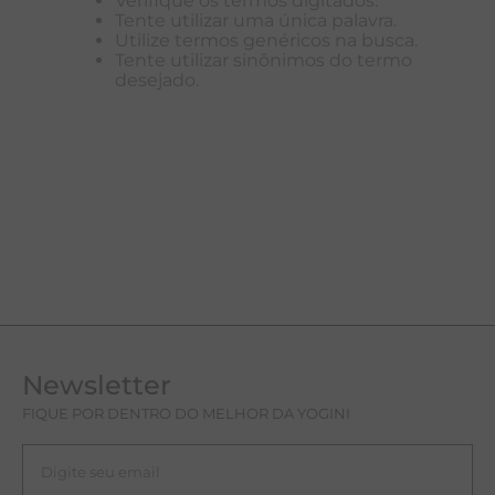
Verifique os termos digitados.
Tente utilizar uma única palavra.
T
Utilize termos genéricos na busca.
Tente utilizar sinônimos do termo
A
desejado.
R
Newsletter
FIQUE POR DENTRO DO MELHOR DA YOGINI