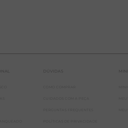
CALÇA BAMBU
ONAL
DÚVIDAS
MIN
SCO
COMO COMPRAR
MIN
JAS
CUIDADOS COM A PEÇA
MEU
PERGUNTAS FREQUENTES
MEU
RANQUEADO
POLÍTICAS DE PRIVACIDADE