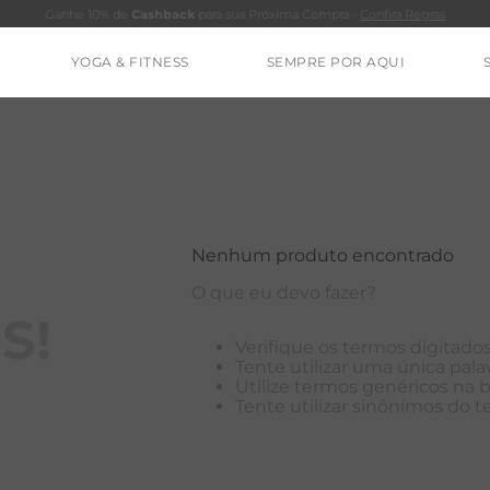
Ganhe 10% de
Cashback
para sua Próxima Compra -
Confira Regras
YOGA & FITNESS
SEMPRE POR AQUI
TERMOS MAIS BUSCADOS
CALÇA
BLUSAS
ESTIDOS
Nenhum produto encontrado
BAMBU
O que eu devo fazer?
MACACÃO
S!
Verifique os termos digitados
BARRA
Tente utilizar uma única palav
Utilize termos genéricos na 
IE DYE
Tente utilizar sinônimos do 
ALGODÃO
RENATA