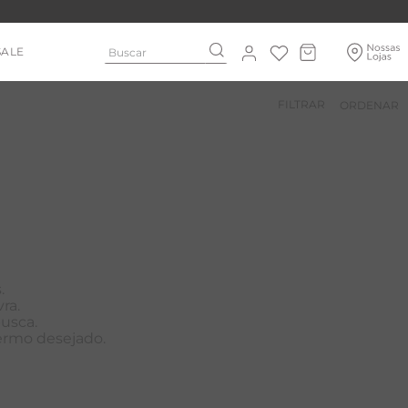
Buscar
SALE
FILTRAR
.
ra.
busca.
termo desejado.