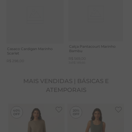
Body Off White Bambu
C
B
R$
439
,
00
R
2
x
R$ 219,50
3
x
Calça Pantacourt Marinho
Casaco Cardigan Marinho
Bambu
Scarlet
R$
569
,
00
R$
298
,
00
3
x
R$ 189,66
MAIS VENDIDAS | BÁSICAS E
ATEMPORAIS
-
40%
-
20%
40%
20%