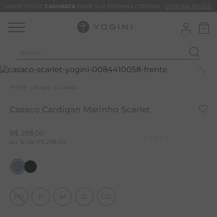
GANHE 10% DE
CASHBACK
PARA SUA PRÓXIMA COMPRA -
CONFIRA REGRAS
buscar...
T
M
Roupa
Casaco
B
Casaco Cardigan Marinho Scarlet
C
C
R$
298
,
00
1
R$
298
,
00
B
V
B
M
PP
P
M
G
GG
B