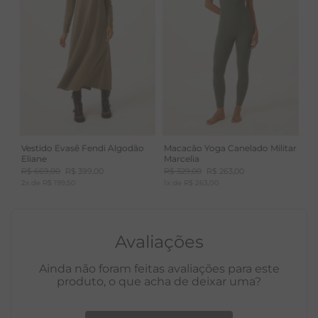
Vestido Evasê Fendi Algodão
Macacão Yoga Canelado Militar
Eliane
Marcelia
R$
669
,
00
R$
399
,
00
R$
329
,
00
R$
263
,
00
2
x de
R$
199
,
50
1
x de
R$
263
,
00
Avaliações
Ainda não foram feitas avaliações para este
produto, o que acha de deixar uma?