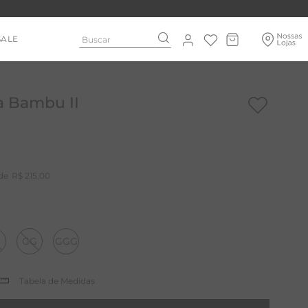
Buscar
SALE
a Bambu II
R$
215
,
00
GG
GGG
Tabela de Medidas