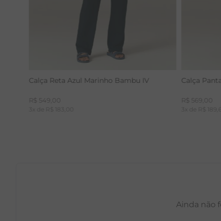
Calça Reta Azul Marinho Bambu IV
Calça Pant
R$
549
,
00
R$
569
,
00
3
x de
R$
183
,
00
3
x de
R$
189
,
Ainda não f