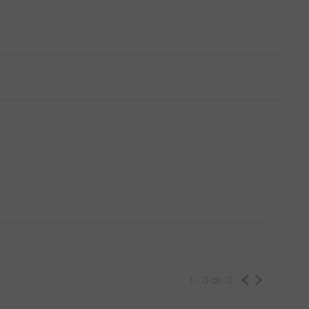
GG
PP
P
M
G
GG
1 - 0
de
0