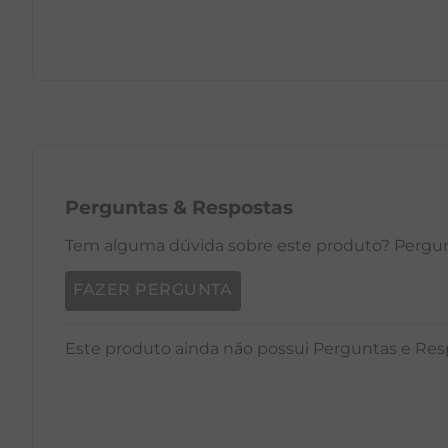
PP
P
M
G
GG
PP
Perguntas
&
Respostas
Tem alguma dúvida sobre este produto? Pergunt
FAZER PERGUNTA
Este produto ainda não possui Perguntas e Res