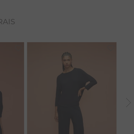
uardar a peça dobrada, pois tende a crescer quando
RAIS