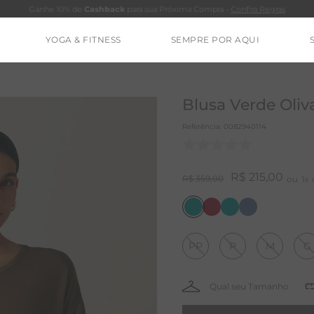
Ganhe 10% de
Cashback
para sua Próxima Compra -
Confira Regras
YOGA & FITNESS
SEMPRE POR AQUI
TERMOS MAIS BUSCADOS
CLEO
Blusa Verde Oliv
CALÇA
Referência
:
0082940114
BLUSAS
ESTIDOS
R$
215
,
00
R$
359
,
00
1
BAMBU
BARRA
PP
P
M
G
MACACÃO
IE DYE
ALGODÃO