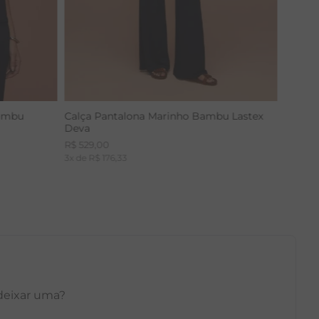
Bambu
Calça Pantalona Marinho Bambu Lastex
Deva
R$
529
,
00
3
x de
R$
176
,
33
 deixar uma?