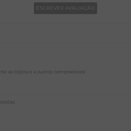
ESCREVER AVALIAÇÃO
P
M
G
GG
PP
P
M
G
e ao lojista e a outros compradores!
postas.