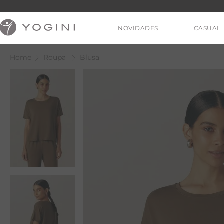
NOVIDADES
CASUAL
Roupa
Blusa
V
T