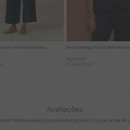
acourt Marinho Bambu
Blusa Manga Curta Marinho 
R$
359
,
00
66
2
x de
R$
179
,
50
Avaliações
oram feitas avaliações para este produto, o que acha de