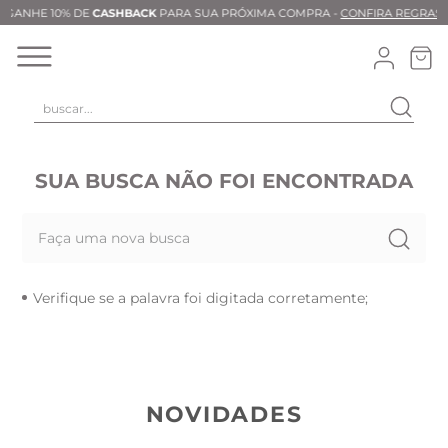
GANHE 10% DE
CASHBACK
PARA SUA PRÓXIMA COMPRA -
CONFIRA REGRAS
buscar...
T
M
SUA BUSCA NÃO FOI ENCONTRADA
B
Faça uma nova busca
C
C
Verifique se a palavra foi digitada corretamente;
B
V
B
M
NOVIDADES
B