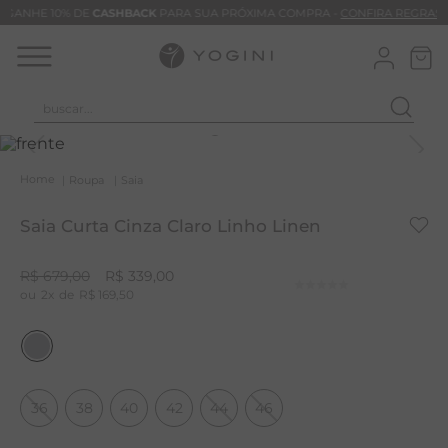
GANHE 10% DE
CASHBACK
PARA SUA PRÓXIMA COMPRA -
CONFIRA REGRAS
buscar...
T
M
Roupa
Saia
B
Saia Curta Cinza Claro Linho Linen
C
B
R$
679
,
00
R$
339
,
00
2
R$
169
,
50
V
B
M
B
36
38
40
42
44
46
T