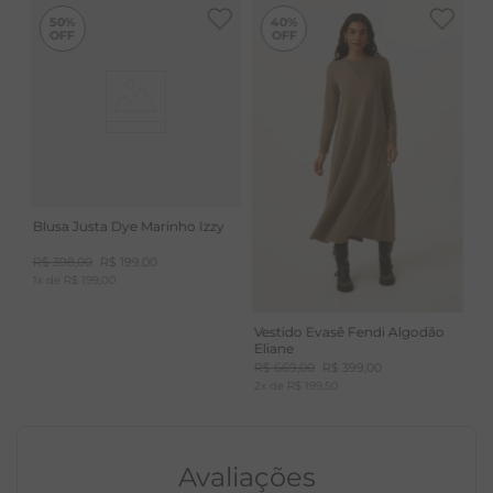
-
40%
50%
40%
botão mesclado
Bolsos frontais
Informações adicionais: O linho oferece um toque
natural e respirável, enquanto a viscose e elastano
garantem suavidade e caimento perfeito. Uma peça
essencial para compor looks versáteis e confortáveis.
Blusa Justa Dye Marinho Izzy
Cuidados: Lavar à mão ou à máquina com ciclo
R$
398
,
00
R$
199
,
00
delicado, e secar à sombra para manter a peça como
1
x de
R$
199
,
00
nova.
Vestido Evasê Fendi Algodão
Eliane
R$
669
,
00
R$
399
,
00
2
x de
R$
199
,
50
Avaliações