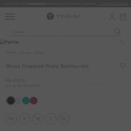
GANHE 10% DE
CASHBACK
PARA SUA PRÓXIMA COMPRA -
CONFIRA REGRAS
buscar...
T
M
Roupa
Blusa
B
Blusa Cropped Preta Bambu Isis
C
B
R$
419
,
00
2
R$
209
,
50
V
B
B
M
PP
P
M
G
GG
T