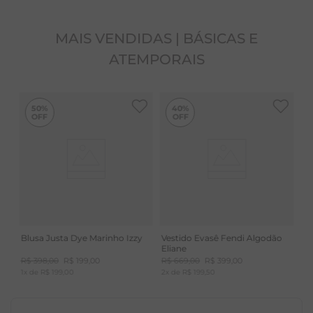
MAIS VENDIDAS | BÁSICAS E
ATEMPORAIS
50%
40%
Blusa Justa Dye Marinho Izzy
Vestido Evasê Fendi Algodão
Eliane
R$
398
,
00
R$
199
,
00
R$
669
,
00
R$
399
,
00
1
x de
R$
199
,
00
2
x de
R$
199
,
50