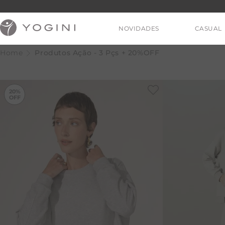
NOVIDADES
CASUAL
Produtos Ação - 3 Pçs + 20%OFF
-
20%
20%
V
T