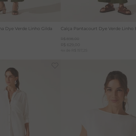
a Dye Verde Linho Gilda
Calça Pantacourt Dye Verde Linho 
R$
898
,
00
R$
629
,
00
4
x de
R$
157
,
25