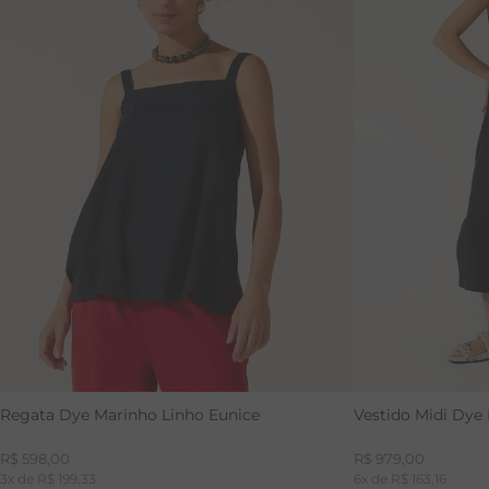
G
GGG
Regata Dye Marinho Linho Eunice
Vestido Midi Dye
R$
598
,
00
R$
979
,
00
3
x de
R$
199
,
33
6
x de
R$
163
,
16