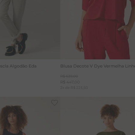
CALÇA BAMBU
scla Algodão Eda
Blusa Decote V Dye Vermelha Linho
R$
639
,
00
R$
447
,
00
2
x de
R$
223
,
50