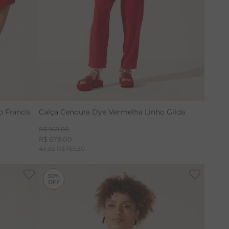
 Francis
Calça Cenoura Dye Vermelha Linho Gilda
R$
969
,
00
R$
678
,
00
4
x de
R$
169
,
50
-
30%
30%