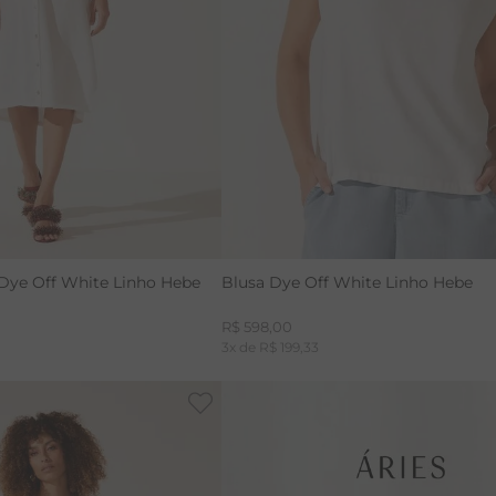
36
42
46
Dye Off White Linho Hebe
Blusa Dye Off White Linho Hebe
R$
598
,
00
3
x de
R$
199
,
33