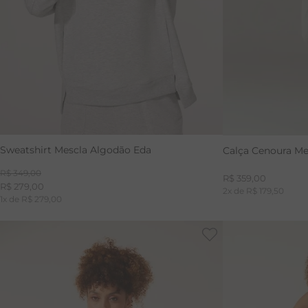
Sweatshirt Mescla Algodão Eda
Calça Cenoura Me
R$
349
,
00
R$
359
,
00
R$
279
,
00
2
x de
R$
179
,
50
1
x de
R$
279
,
00