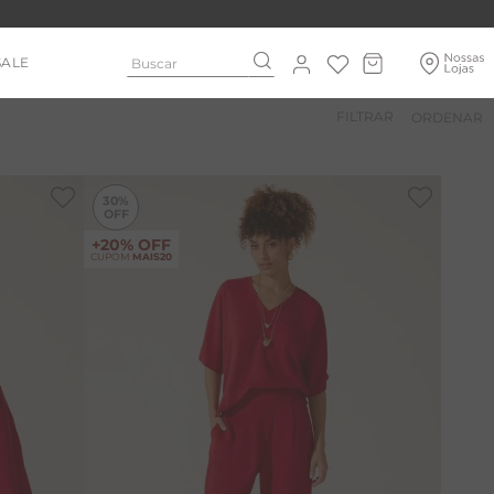
Buscar
SALE
FILTRAR
-
30%
-
30%
30%
+20% OFF
CUPOM
MAIS20