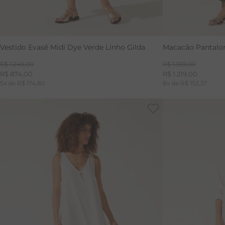
Vestido Evasê Midi Dye Verde Linho Gilda
Macacão Pantalon
R$
1
.
249
,
00
R$
1
.
359
,
00
R$
874
,
00
R$
1
.
219
,
00
5
x de
R$
174
,
80
8
x de
R$
152
,
37