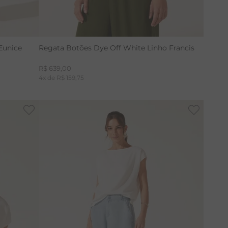
Eunice
Regata Botões Dye Off White Linho Francis
R$
639
,
00
4
x de
R$
159
,
75