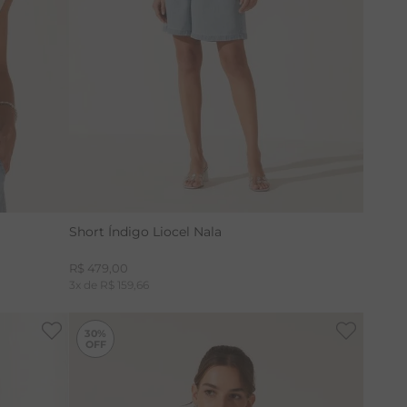
36
38
40
42
Short Índigo Liocel Nala
R$
479
,
00
3
x de
R$
159
,
66
-
30%
30%