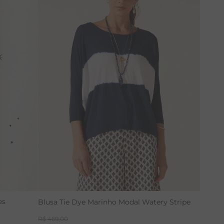
46
36
38
40
42
46
es
Blusa Tie Dye Marinho Modal Watery Stripe
R$
469
,
00