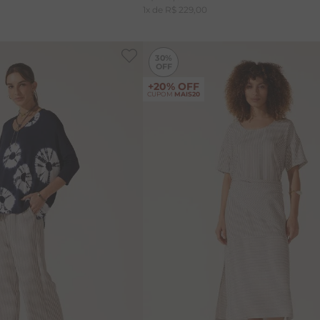
1
x de
R$
229
,
00
-
10%
30%
+20% OFF
CUPOM
MAIS20
M
G
G
GG
GGG