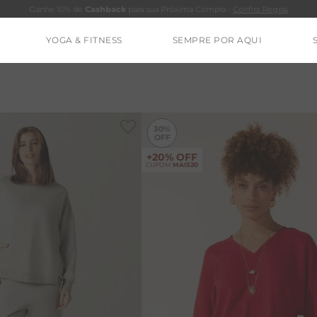
Ganhe 10% de
Cashback
para sua Próxima Compra -
Confira Regras
YOGA & FITNESS
SEMPRE POR AQUI
TERMOS MAIS BUSCADOS
CALÇA
BLUSAS
30%
ESTIDOS
+20% OFF
CUPOM
MAIS20
BAMBU
MACACÃO
BARRA
IE DYE
ALGODÃO
RENATA