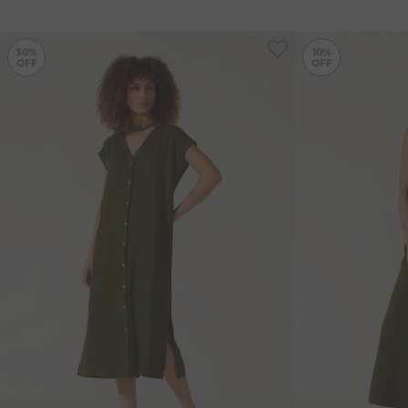
-
30%
30%
10%
36
38
40
38
40