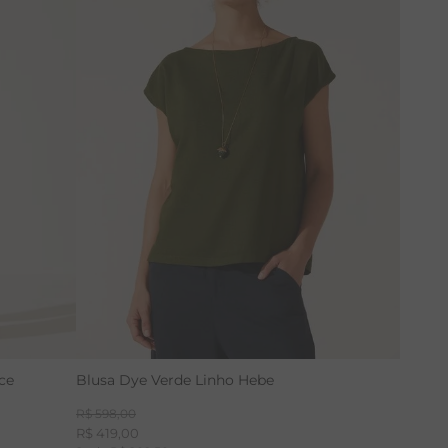
38
40
42
46
ce
Blusa Dye Verde Linho Hebe
R$
598
,
00
R$
419
,
00