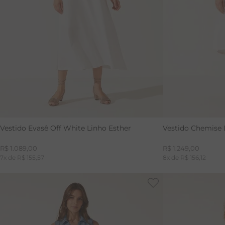
38
40
Vestido Evasê Off White Linho Esther
Vestido Chemise 
R$
1
.
089
,
00
R$
1
.
249
,
00
7
x de
R$
155
,
57
8
x de
R$
156
,
12