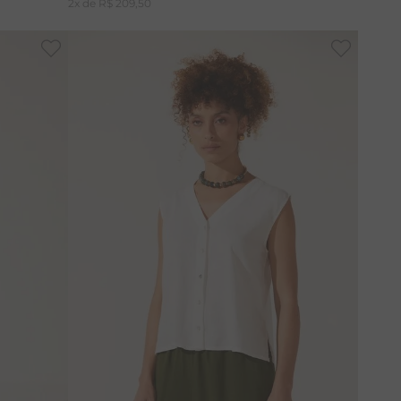
2
x de
R$
209
,
50
-
30%
46
38
42
46