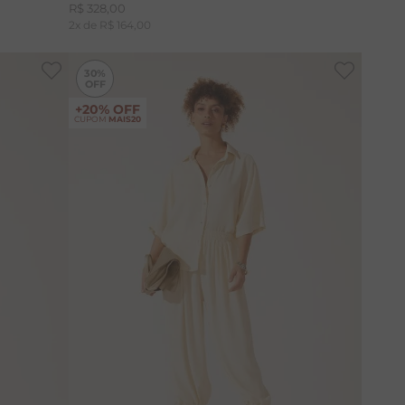
R$
328
,
00
2
x de
R$
164
,
00
-
30%
-
30%
30%
+20% OFF
CUPOM
MAIS20
PP
P
M