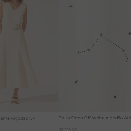
40
42
44
38
40
42
44
Blusa Signo Off White Algodão Ári
reme Algodão Ivy
R$
229
,
00