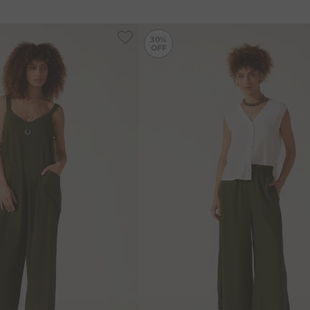
-
10%
30%
42
44
46
38
40
42
44