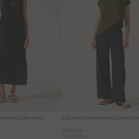
PP
GGG
42
46
 Marinho Linho Hebe
Calça Reta Dye Marinho Linho Euni
R$
989
,
00
6
x de
R$
164
,
83