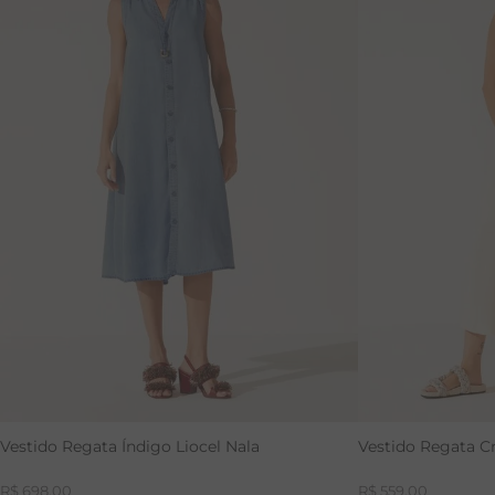
40
42
46
36
38
Vestido Regata Índigo Liocel Nala
Vestido Regata C
R$
698
,
00
R$
559
,
00