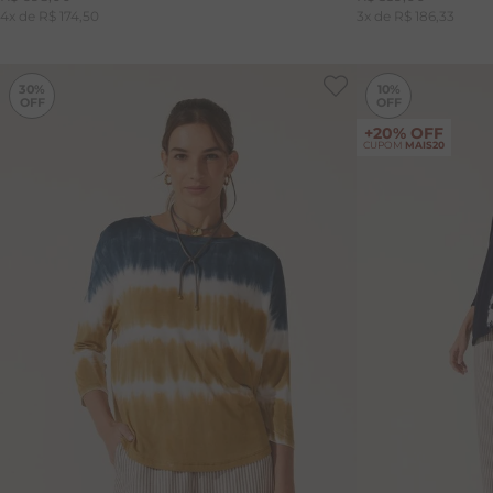
4
x de
R$
174
,
50
3
x de
R$
186
,
33
-
30%
30%
10%
+20% OFF
CUPOM
MAIS20
46
PP
M