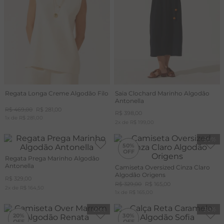
Regata Longa Creme Algodão Filo
Saia Clochard Marinho Algodão
Antonella
R$
469
,
00
R$
281
,
00
R$
398
,
00
1
x de
R$
281
,
00
2
x de
R$
199
,
00
-
50%
50%
Regata Prega Marinho Algodão
Antonella
Camiseta Oversized Cinza Claro
Algodão Origens
R$
329
,
00
R$
329
,
00
R$
165
,
00
2
x de
R$
164
,
50
1
x de
R$
165
,
00
-
20%
-
30%
20%
30%