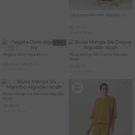
Calça Reta Marinho Algodão Ivy
R$
569
,
00
3
x de
R$
189
,
66
-
50%
50%
Regata Ouro Algodão Ivy
Blusa Manga 3/4 Creme Algodão
Noah
R$
459
,
00
R$
229
,
00
R$
389
,
00
1
x de
R$
229
,
00
2
x de
R$
194
,
50
-
50%
50%
Blusa Manga 3/4 Marinho Algodão
Noah
R$
389
,
00
2
x de
R$
194
,
50