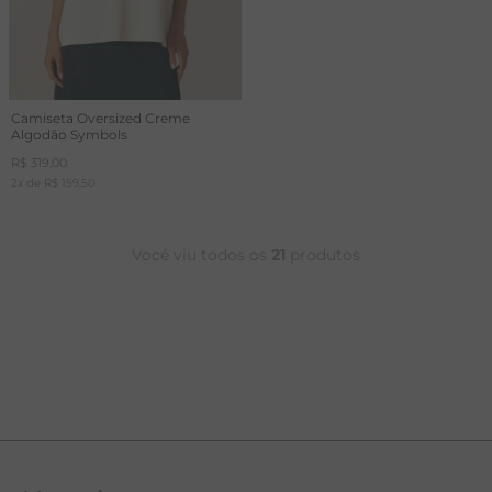
Camiseta Oversized Creme
Algodão Symbols
R$
319
,
00
2
x de
R$
159
,
50
Você viu todos os
21
produtos