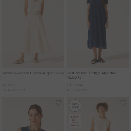
T
A
R
Vestido Regata Creme Algodão Ivy
Vestido Midi Índigo Algodão
Roberta
R$
559
,
00
R$
629
,
00
3
x de
R$
186
,
33
4
x de
R$
157
,
25
-
40%
40%
+20%
OFF
CUPOM
MAIS20