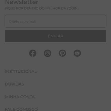
Newsletter
FIQUE POR DENTRO DO MELHOR DA YOGINI
ENVIAR
INSTITUCIONAL
DÚVIDAS
FALE CONOSCO
MINHA CONTA
NOSSAS LOJAS
COMO COMPRAR
EVENTOS
FALE CONOSCO
CUIDADOS COM A PEÇA
MINHA CONTA