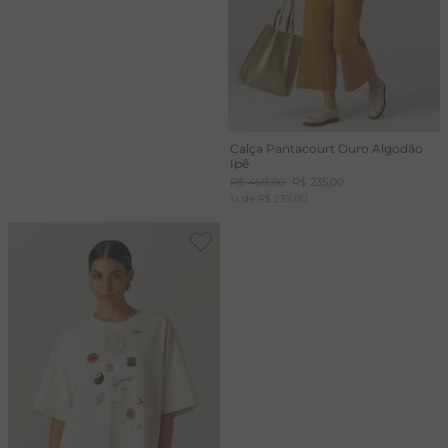
Calça Pantacourt Ouro Algodão
Ipê
R$
469
,
00
R$
235
,
00
1
x de
R$
235
,
00