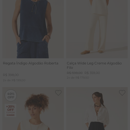
Regata Índigo Algodão Roberta
Calça Wide Leg Creme Algodão
Filo
R$
598
,
00
R$
359
,
00
R$
398
,
00
2
x de
R$
179
,
50
2
x de
R$
199
,
00
-
40%
40%
+20%
OFF
CUPOM
MAIS20