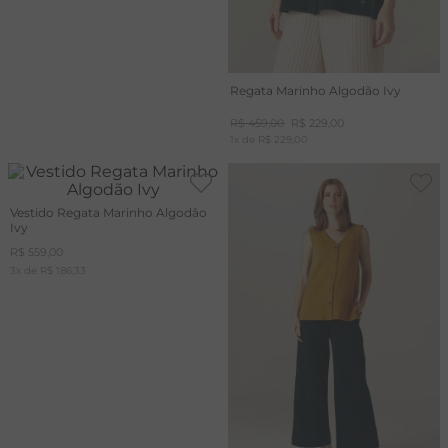
Regata Marinho Algodão Ivy
R$
459
,
00
R$
229
,
00
1
x de
R$
229
,
00
Vestido Regata Marinho Algodão
Ivy
R$
559
,
00
3
x de
R$
186
,
33