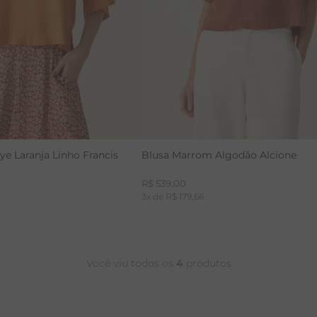
CALÇA BAMBU
e Laranja Linho Francis
Blusa Marrom Algodão Alcione
R$
539
,
00
3
x de
R$
179
,
66
Você viu todos os
4
produtos