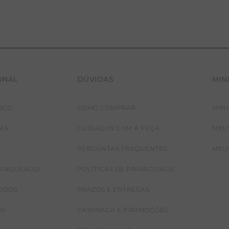
ONAL
DÚVIDAS
MIN
SCO
COMO COMPRAR
MIN
42
38
JAS
CUIDADOS COM A PEÇA
MEU
PERGUNTAS FREQUENTES
MEU
RANQUEADO
POLÍTICAS DE PRIVACIDADE
CIDOS
PRAZOS E ENTREGAS
OS
CASHBACK E PROMOÇÕES