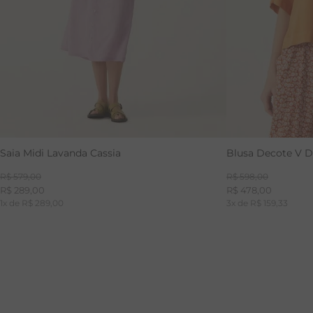
Saia Midi Lavanda Cassia
Blusa Decote V Dy
R$
579
,
00
R$
598
,
00
R$
289
,
00
R$
478
,
00
1
x de
R$
289
,
00
3
x de
R$
159
,
33