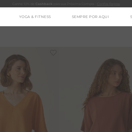
Ganhe 10% de
Cashback
para sua Próxima Compra -
Confira Regras
YOGA & FITNESS
SEMPRE POR AQUI
TERMOS MAIS BUSCADOS
CALÇA
-
20%
BLUSAS
ESTIDOS
BAMBU
BARRA
MACACÃO
IE DYE
ALGODÃO
RENATA