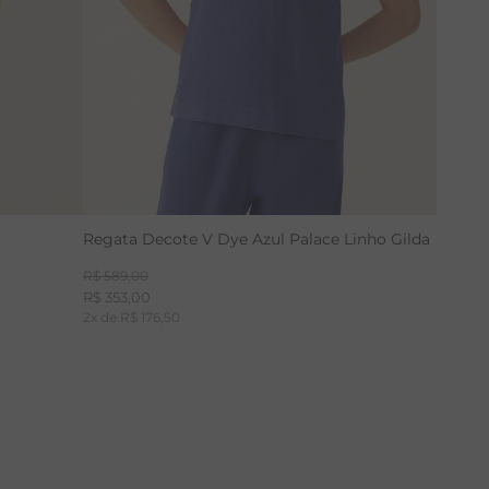
Regata Decote V Dye Azul Palace Linho Gilda
R$
589
,
00
R$
353
,
00
2
x de
R$
176
,
50