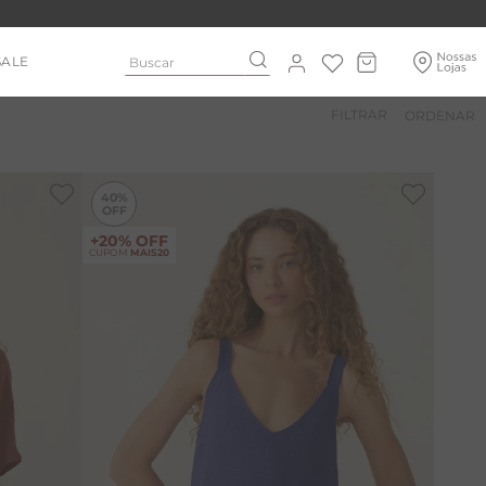
Buscar
SALE
FILTRAR
-
40%
40%
+20% OFF
CUPOM
MAIS20