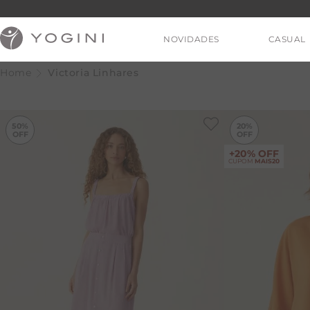
NOVIDADES
CASUAL
Victoria Linhares
-
50%
50%
20%
V
+20% OFF
CUPOM
MAIS20
T