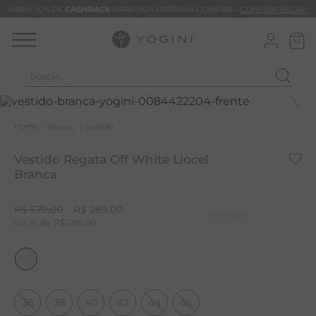
GANHE 10% DE
CASHBACK
PARA SUA PRÓXIMA COMPRA -
CONFIRA REGRAS
buscar...
T
M
Roupa
Vestido
B
Vestido Regata Off White Liocel
C
Branca
C
R$
579
,
00
R$
289
,
00
B
1
R$
289
,
00
V
B
M
36
38
40
42
44
46
B