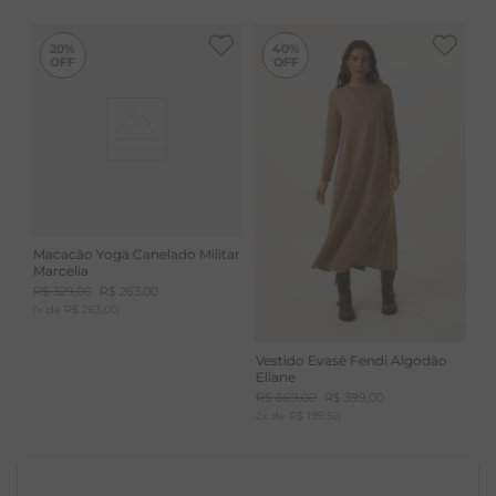
ATEMPORAIS
algodão comum, o que a torna eco amigável.
Resistente e tão confortável quanto o algodão.
-
40%
20%
40%
Macacão Yoga Canelado Militar
Marcelia
R$
329
,
00
R$
263
,
00
1
x de
R$
263
,
00
Vestido Evasê Fendi Algodão
Eliane
R$
669
,
00
R$
399
,
00
2
x de
R$
199
,
50