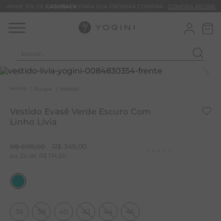
GANHE 10% DE
CASHBACK
PARA SUA PRÓXIMA COMPRA -
CONFIRA REGRAS
buscar...
T
M
Roupa
Vestido
B
Vestido Evasê Verde Escuro Com
C
Linho Lívia
C
R$
698
,
00
R$
349
,
00
B
2
R$
174
,
50
V
B
B
36
38
40
42
44
46
M