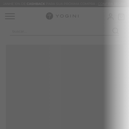
GANHE 10% DE
CASHBACK
PARA SUA PRÓXIMA COMPRA -
CONFIRA REGRAS
buscar...
TERMOS MAIS BUSCADOS
CALÇA
BLUSAS
VESTIDOS
BAMBU
MACACÃO
BARRA
TIE DYE
ALGODÃO