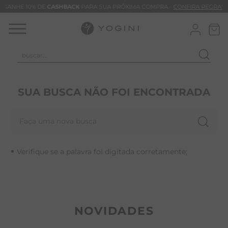
GANHE 10% DE
CASHBACK
PARA SUA PRÓXIMA COMPRA -
CONFIRA REGRAS
buscar...
T
M
SUA BUSCA NÃO FOI ENCONTRADA
B
Faça uma nova busca
C
B
Verifique se a palavra foi digitada corretamente;
V
B
M
B
NOVIDADES
T