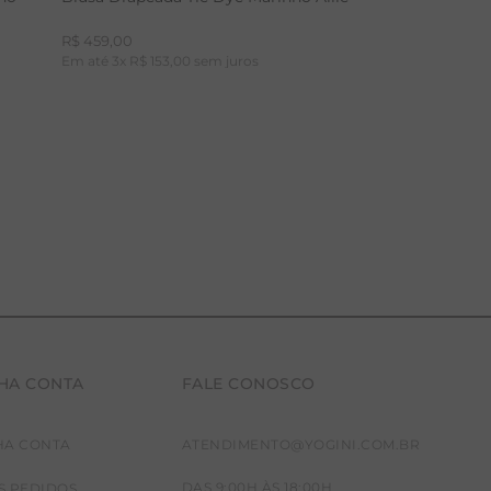
R$
459
,
00
Em até
3
x
R$
153
,
00
sem juros
HA CONTA
FALE CONOSCO
P
M
G
HA CONTA
ATENDIMENTO@YOGINI.COM.BR
DAS 9:00H ÀS 18:00H
S PEDIDOS