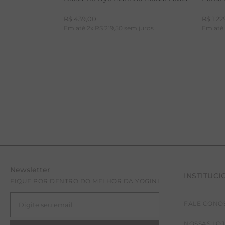
R$
439
,
00
R$
1
.
22
Em até
2
x
R$
219
,
50
sem juros
Em at
Newsletter
INSTITUCI
PP
P
FIQUE POR DENTRO DO MELHOR DA YOGINI
FALE CONO
NOSSAS LO