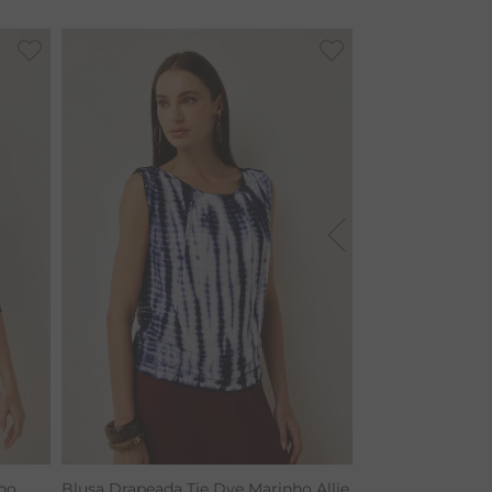
ho
Blusa Drapeada Tie Dye Marinho Allie