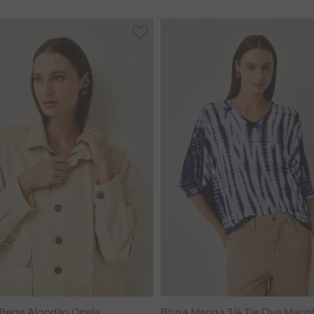
CALÇA BAMBU
 Bege Algodão Opala
Blusa Manga 3/4 Tie Dye Marin