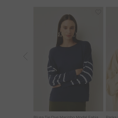
BAMBU
BARRA
MACACÃO
TIE DYE
ALGODÃO
RENATA
CALÇA BAMBU
Blusa Tie Dye Marinho Modal Fabia
Parka