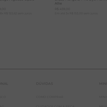
Allie
9
,
00
R$
459
,
00
é
8
x
R$
153
,
62
sem juros
Em até
3
x
R$
153
,
00
sem juros
ONAL
DÚVIDAS
MIN
36
38
40
42
PP
P
M
G
SCO
COMO COMPRAR
MIN
JAS
CUIDADOS COM A PEÇA
MEU