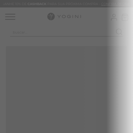
GANHE 10% DE
CASHBACK
PARA SUA PRÓXIMA COMPRA -
CONFIRA REGRAS
buscar...
TERMOS MAIS BUSCADOS
CLEO
CALÇA
BLUSAS
VESTIDOS
BAMBU
BARRA
MACACÃO
TIE DYE