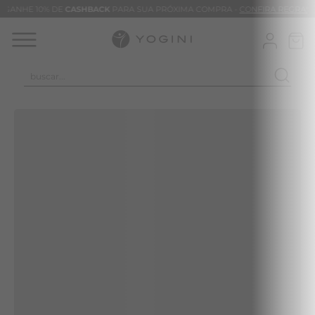
GANHE 10% DE
CASHBACK
PARA SUA PRÓXIMA COMPRA -
CONFIRA REGRAS
buscar...
TERMOS MAIS BUSCADOS
CALÇA
BLUSAS
VESTIDOS
BAMBU
MACACÃO
BARRA
TIE DYE
ALGODÃO