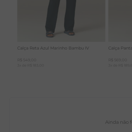
Calça Reta Azul Marinho Bambu IV
Calça Pant
R$
549
,
00
R$
569
,
00
3
x de
R$
183
,
00
3
x de
R$
189
,
Ainda não f