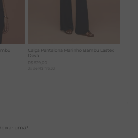
Bambu
Calça Pantalona Marinho Bambu Lastex
Deva
R$
529
,
00
3
x de
R$
176
,
33
 deixar uma?