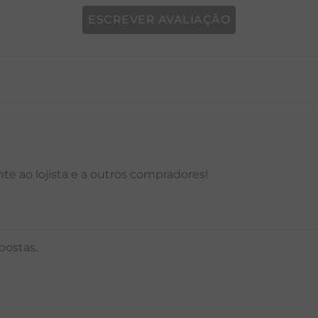
ESCREVER AVALIAÇÃO
P
M
G
GG
PP
P
M
G
e ao lojista e a outros compradores!
postas.