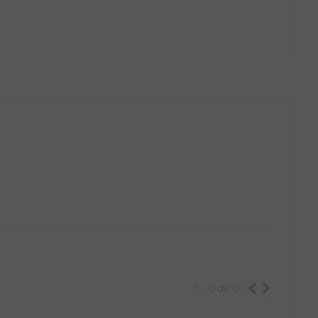
GG
PP
P
M
G
GG
1 - 0
de
0