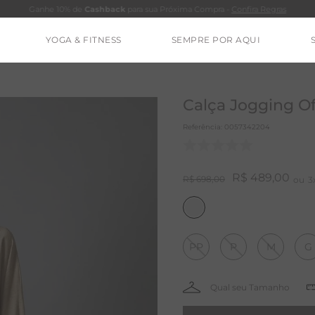
Ganhe 10% de
Cashback
para sua Próxima Compra -
Confira Regras
YOGA & FITNESS
SEMPRE POR AQUI
TERMOS MAIS BUSCADOS
CALÇA
Calça Jogging Of
BLUSAS
Referência
:
0057342204
ESTIDOS
BAMBU
R$
489
,
00
R$
698
,
00
3
MACACÃO
BARRA
PP
P
M
G
IE DYE
ALGODÃO
RENATA