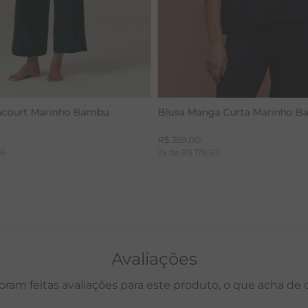
acourt Marinho Bambu
Blusa Manga Curta Marinho 
R$
359
,
00
66
2
x de
R$
179
,
50
Avaliações
oram feitas avaliações para este produto, o que acha de