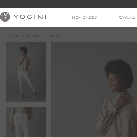
NOVIDADES
CASUAL
Roupa
Calca
V
T