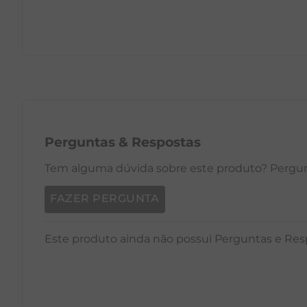
PP
P
M
G
GG
PP
Perguntas
&
Respostas
Tem alguma dúvida sobre este produto? Pergunt
FAZER PERGUNTA
Este produto ainda não possui Perguntas e Res