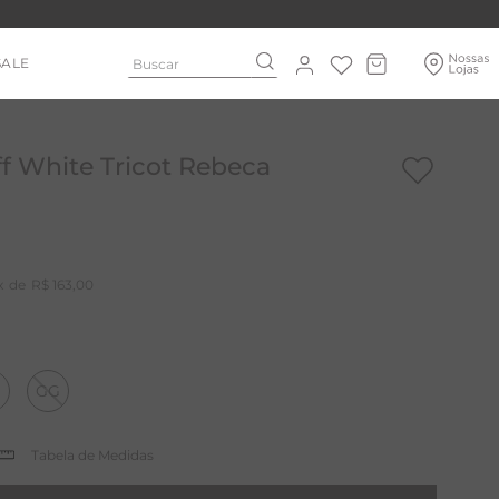
Buscar
SALE
f White Tricot Rebeca
R$
163
,
00
GG
Tabela de Medidas