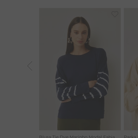
BAMBU
MACACÃO
BARRA
TIE DYE
ALGODÃO
RENATA
CALÇA BAMBU
Blusa Tie Dye Marinho Modal Fabia
Parka