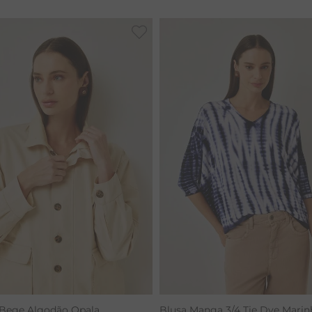
CALÇA BAMBU
 Bege Algodão Opala
Blusa Manga 3/4 Tie Dye Marin