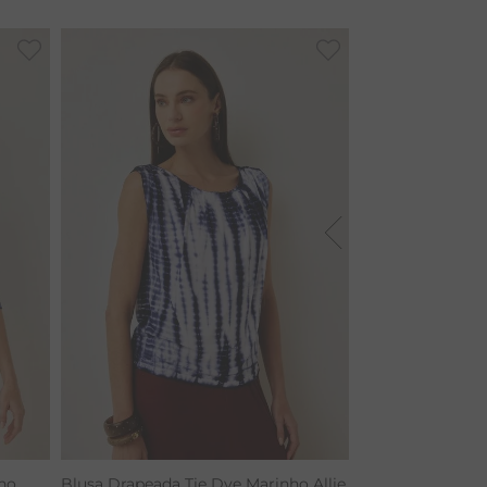
ho
Blusa Drapeada Tie Dye Marinho Allie