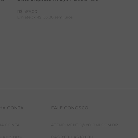
R$
459
,
00
Em até
3
x
R$
153
,
00
sem juros
HA CONTA
FALE CONOSCO
P
M
G
HA CONTA
ATENDIMENTO@YOGINI.COM.BR
DAS 9:00H ÀS 18:00H
S PEDIDOS