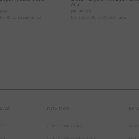
Allie
9
,
00
R$
459
,
00
é
8
x
R$
153
,
62
sem juros
Em até
3
x
R$
153
,
00
sem juros
ONAL
DÚVIDAS
MIN
36
38
40
42
PP
P
M
G
SCO
COMO COMPRAR
MIN
JAS
CUIDADOS COM A PEÇA
MEU