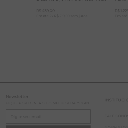
R$
439
,
00
R$
1
.
22
Em até
2
x
R$
219
,
50
sem juros
Em at
Newsletter
INSTITUCI
PP
P
FIQUE POR DENTRO DO MELHOR DA YOGINI
FALE CONO
NOSSAS LO