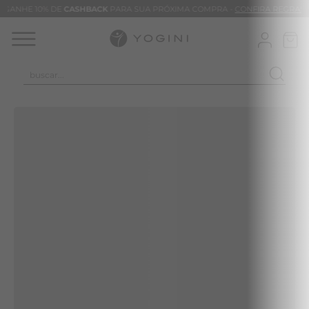
GANHE 10% DE
CASHBACK
PARA SUA PRÓXIMA COMPRA -
CONFIRA REGRAS
buscar...
TERMOS MAIS BUSCADOS
CALÇA
CLEO
BLUSAS
VESTIDOS
BAMBU
MACACÃO
BARRA
TIE DYE