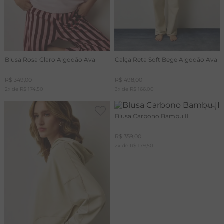
Blusa Rosa Claro Algodão Ava
Calça Reta Soft Bege Algodão Ava
R$
349
,
00
R$
498
,
00
2
x de
R$
174
,
50
3
x de
R$
166
,
00
Blusa Carbono Bambu II
R$
359
,
00
2
x de
R$
179
,
50