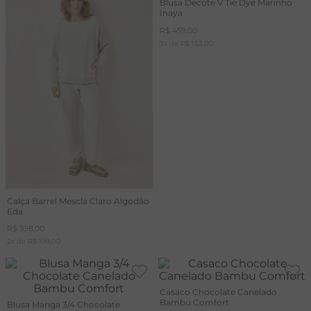
Blusa Decote V Tie Dye Marinho
Inaya
R$
459
,
00
3
x de
R$
153
,
00
Calça Barrel Mescla Claro Algodão
Eda
R$
398
,
00
2
x de
R$
199
,
00
Casaco Chocolate Canelado
Bambu Comfort
Blusa Manga 3/4 Chocolate