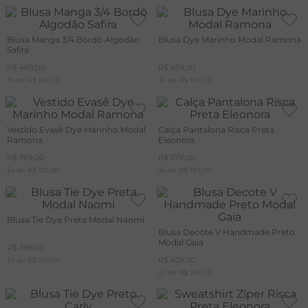
Blusa Manga 3/4 Bordô Algodão
Blusa Dye Marinho Modal Ramona
Safira
R$
469
,
00
R$
459
,
00
3
x de
R$
156
,
33
3
x de
R$
153
,
00
Vestido Evasê Dye Marinho Modal
Calça Pantalona Risca Preta
Ramona
Eleonora
R$
769
,
00
R$
579
,
00
5
x de
R$
153
,
80
3
x de
R$
193
,
00
Blusa Tie Dye Preta Modal Naomi
Blusa Decote V Handmade Preto
Modal Gaia
R$
398
,
00
R$
429
,
00
2
x de
R$
199
,
00
2
x de
R$
214
,
50