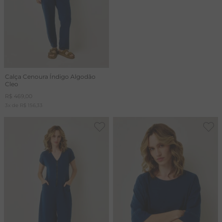
Calça Cenoura Índigo Algodão
Cleo
R$
469
,
00
3
x de
R$
156
,
33