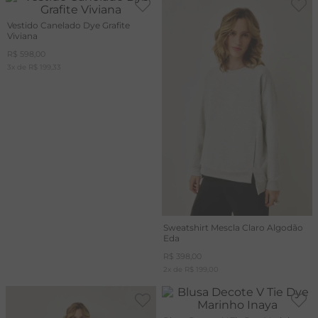
Vestido Canelado Dye Grafite
Viviana
R$
598
,
00
3
x de
R$
199
,
33
Sweatshirt Mescla Claro Algodão
Eda
R$
398
,
00
2
x de
R$
199
,
00