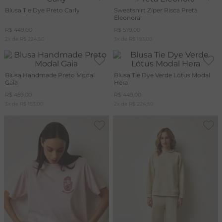
Blusa Tie Dye Preto Carly
Sweatshirt Zíper Risca Preta
Eleonora
R$
449
,
00
R$
579
,
00
2
x de
R$
224
,
50
3
x de
R$
193
,
00
Blusa Handmade Preto Modal
Blusa Tie Dye Verde Lótus Modal
Gaia
Hera
R$
459
,
00
R$
449
,
00
3
x de
R$
153
,
00
2
x de
R$
224
,
50