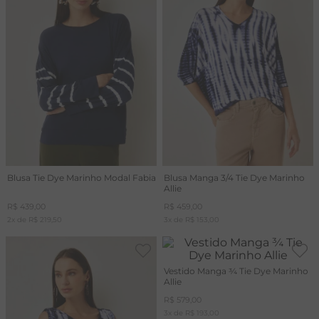
A
R
C
Blusa Tie Dye Marinho Modal Fabia
Blusa Manga 3/4 Tie Dye Marinho
Allie
R$
439
,
00
R$
459
,
00
2
x de
R$
219
,
50
3
x de
R$
153
,
00
Vestido Manga ¾ Tie Dye Marinho
Allie
R$
579
,
00
3
x de
R$
193
,
00