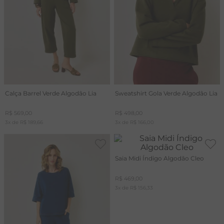
Calça Barrel Verde Algodão Lia
Sweatshirt Gola Verde Algodão Lia
R$
569
,
00
R$
498
,
00
3
x de
R$
189
,
66
3
x de
R$
166
,
00
Saia Midi Índigo Algodão Cleo
R$
469
,
00
3
x de
R$
156
,
33