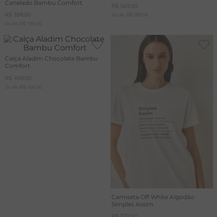
Canelado Bambu Comfort
R$
569
,
00
R$
398
,
00
3
x de
R$
189
,
66
2
x de
R$
199
,
00
Calça Aladim Chocolate Bambu
Comfort
R$
498
,
00
3
x de
R$
166
,
00
Camiseta Off White Algodão
Simples Assim
R$
329
,
00