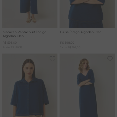
Macacão Pantacourt Índigo
Blusa Índigo Algodão Cleo
Algodão Cleo
R$
598
,
00
R$
398
,
00
3
x de
R$
199
,
33
2
x de
R$
199
,
00