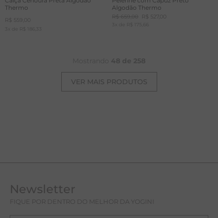
Calça Cenoura Preta Algodão
Pelerine com Capuz Preto
Thermo
Algodão Thermo
R$
659
,
00
R$
527
,
00
R$
559
,
00
3
x de
R$
175
,
66
3
x de
R$
186
,
33
Mostrando
48 de 258
Newsletter
FIQUE POR DENTRO DO MELHOR DA YOGINI