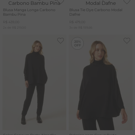
Blusa Manga Longa Carbono
Blusa Tie Dye Carbono Modal
Bambu Pina
Dafne
R$
439
,
00
R$
479
,
00
2
x de
R$
219
,
50
3
x de
R$
159
,
66
-
20%
20%