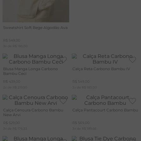
Sweatshirt Soft Bege Algodão Ava
R$
549
,
00
3
x de
R$
183
,
00
Blusa Manga Longa Carbono
Calça Reta Carbono Bambu IV
Bambu Ceci
R$
439
,
00
R$
549
,
00
2
x de
R$
219
,
50
3
x de
R$
183
,
00
Calça Cenoura Carbono Bambu
Calça Pantacourt Carbono Bambu
New Arvi
R$
529
,
00
R$
569
,
00
3
x de
R$
176
,
33
3
x de
R$
189
,
66