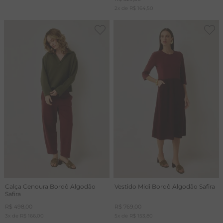
2
x de
R$
164
,
50
Calça Cenoura Bordô Algodão
Vestido Midi Bordô Algodão Safira
Safira
R$
498
,
00
R$
769
,
00
3
x de
R$
166
,
00
5
x de
R$
153
,
80