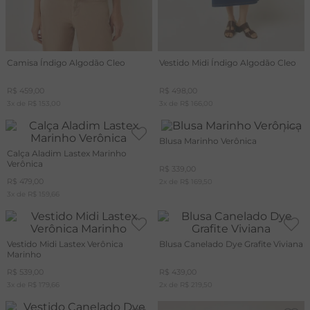
Camisa Índigo Algodão Cleo
Vestido Midi Índigo Algodão Cleo
R$
459
,
00
R$
498
,
00
3
x de
R$
153
,
00
3
x de
R$
166
,
00
Blusa Marinho Verônica
Calça Aladim Lastex Marinho
Verônica
R$
339
,
00
R$
479
,
00
2
x de
R$
169
,
50
3
x de
R$
159
,
66
Vestido Midi Lastex Verônica
Blusa Canelado Dye Grafite Viviana
Marinho
R$
539
,
00
R$
439
,
00
3
x de
R$
179
,
66
2
x de
R$
219
,
50