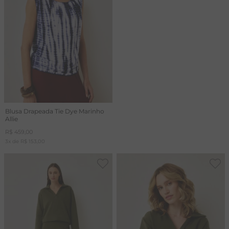
Blusa Drapeada Tie Dye Marinho
Allie
R$
459
,
00
3
x de
R$
153
,
00