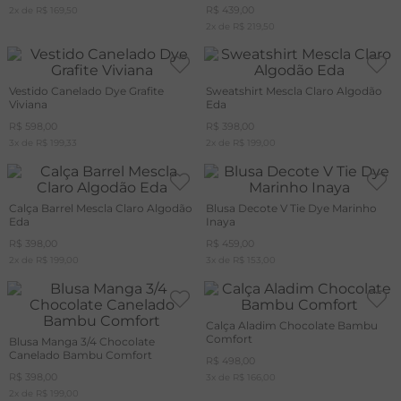
R$
439
,
00
2
x de
R$
169
,
50
2
x de
R$
219
,
50
Vestido Canelado Dye Grafite
Sweatshirt Mescla Claro Algodão
Viviana
Eda
R$
598
,
00
R$
398
,
00
3
x de
R$
199
,
33
2
x de
R$
199
,
00
Calça Barrel Mescla Claro Algodão
Blusa Decote V Tie Dye Marinho
Eda
Inaya
R$
398
,
00
R$
459
,
00
2
x de
R$
199
,
00
3
x de
R$
153
,
00
Calça Aladim Chocolate Bambu
Comfort
Blusa Manga 3/4 Chocolate
Canelado Bambu Comfort
R$
498
,
00
R$
398
,
00
3
x de
R$
166
,
00
2
x de
R$
199
,
00