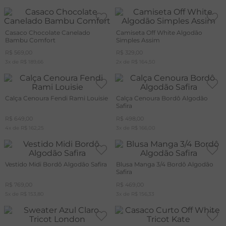
Casaco Chocolate Canelado
Camiseta Off White Algodão
Bambu Comfort
Simples Assim
R$
569
,
00
R$
329
,
00
3
x de
R$
189
,
66
2
x de
R$
164
,
50
Calça Cenoura Fendi Rami Louisie
Calça Cenoura Bordô Algodão
Safira
R$
649
,
00
R$
498
,
00
4
x de
R$
162
,
25
3
x de
R$
166
,
00
Vestido Midi Bordô Algodão Safira
Blusa Manga 3/4 Bordô Algodão
Safira
R$
769
,
00
R$
469
,
00
5
x de
R$
153
,
80
3
x de
R$
156
,
33