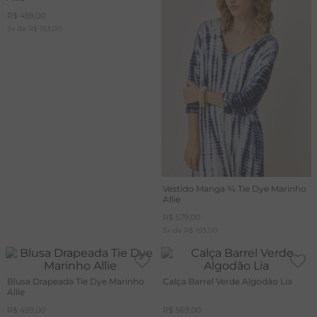
R$
459
,
00
3
x de
R$
153
,
00
Vestido Manga ¾ Tie Dye Marinho
Allie
R$
579
,
00
3
x de
R$
193
,
00
Blusa Drapeada Tie Dye Marinho
Calça Barrel Verde Algodão Lia
Allie
R$
459
,
00
R$
569
,
00