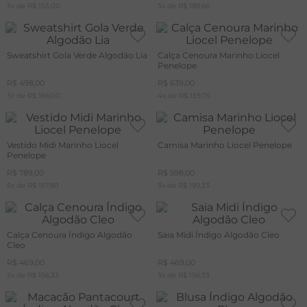
3
x de
R$
153
,
00
3
x de
R$
189
,
66
Sweatshirt Gola Verde Algodão Lia
Calça Cenoura Marinho Liocel
Penelope
R$
498
,
00
R$
639
,
00
3
x de
R$
166
,
00
4
x de
R$
159
,
75
Vestido Midi Marinho Liocel
Camisa Marinho Liocel Penelope
Penelope
R$
789
,
00
R$
598
,
00
5
x de
R$
157
,
80
3
x de
R$
199
,
33
Calça Cenoura Índigo Algodão
Saia Midi Índigo Algodão Cleo
Cleo
R$
469
,
00
R$
469
,
00
3
x de
R$
156
,
33
3
x de
R$
156
,
33