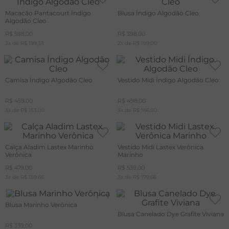
Macacão Pantacourt Índigo
Blusa Índigo Algodão Cleo
Algodão Cleo
R$
598
,
00
R$
398
,
00
3
x de
R$
199
,
33
2
x de
R$
199
,
00
Camisa Índigo Algodão Cleo
Vestido Midi Índigo Algodão Cleo
R$
459
,
00
R$
498
,
00
3
x de
R$
153
,
00
3
x de
R$
166
,
00
Calça Aladim Lastex Marinho
Vestido Midi Lastex Verônica
Verônica
Marinho
R$
479
,
00
R$
539
,
00
3
x de
R$
159
,
66
3
x de
R$
179
,
66
Blusa Marinho Verônica
Blusa Canelado Dye Grafite Viviana
R$
339
,
00