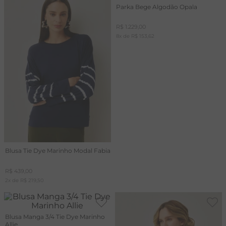
Parka Bege Algodão Opala
T
R$
1
.
229
,
00
A
8
x de
R$
153
,
62
L
Blusa Tie Dye Marinho Modal Fabia
R$
439
,
00
2
x de
R$
219
,
50
Blusa Manga 3/4 Tie Dye Marinho
Allie