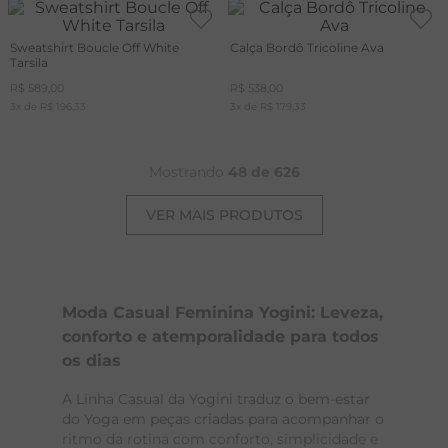
Sweatshirt Boucle Off White
Calça Bordô Tricoline Ava
Tarsila
R$
589
,
00
R$
538
,
00
3
x de
R$
196
,
33
3
x de
R$
179
,
33
Mostrando
48 de 626
Moda Casual Feminina Yogini: Leveza,
conforto e atemporalidade para todos
os dias
A Linha Casual da Yogini traduz o bem-estar
do Yoga em peças criadas para acompanhar o
ritmo da rotina com conforto, simplicidade e