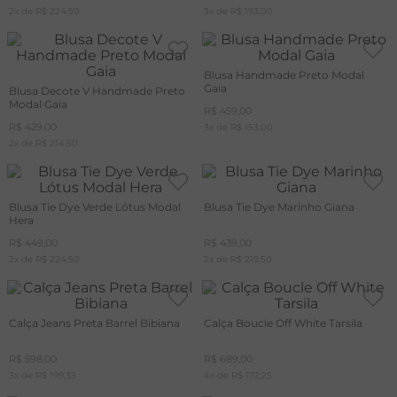
2
x de
R$
224
,
50
3
x de
R$
193
,
00
Blusa Handmade Preto Modal
Gaia
Blusa Decote V Handmade Preto
Modal Gaia
R$
459
,
00
R$
429
,
00
3
x de
R$
153
,
00
2
x de
R$
214
,
50
Blusa Tie Dye Verde Lótus Modal
Blusa Tie Dye Marinho Giana
Hera
R$
449
,
00
R$
439
,
00
2
x de
R$
224
,
50
2
x de
R$
219
,
50
Calça Jeans Preta Barrel Bibiana
Calça Boucle Off White Tarsila
R$
598
,
00
R$
689
,
00
3
x de
R$
199
,
33
4
x de
R$
172
,
25