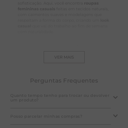
sofisticação. Aqui, você encontra
roupas
femininas casuais
feitas em tecidos naturais,
com caimentos suaves e modelagens que
respeitam a forma do corpo, criando um
look
casual
que vai do trabalho ao fim de semana
com naturalidade.
Cada peça é pensada para vestir com
presença e leveza, inspirada nos princípios da
VER MAIS
harmonia, do equilíbrio e da fluidez. Do toque
suave das
roupas de algodão
à textura
refinada das peças em linho, a
moda
confortável
da Yogini se manifesta em
Perguntas Frequentes
roupas casuais
que conectam você ao seu
momento.
Quanto tempo tenho para trocar ou devolver
um produto?
Looks Casuais que valorizam a
simplicidade
A Yogini garante que você pode desistir da compra
Posso parcelar minhas compras?
Em nossa coleção, você encontra
peças
em até 7 dias corridos após o recebimento do
atemporais
que atravessam estações e