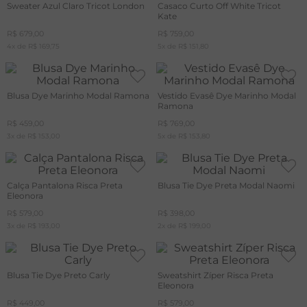
Sweater Azul Claro Tricot London
Casaco Curto Off White Tricot
Kate
R$
679
,
00
R$
759
,
00
4
x de
R$
169
,
75
5
x de
R$
151
,
80
Blusa Dye Marinho Modal Ramona
Vestido Evasê Dye Marinho Modal
Ramona
R$
459
,
00
R$
769
,
00
3
x de
R$
153
,
00
5
x de
R$
153
,
80
Calça Pantalona Risca Preta
Blusa Tie Dye Preta Modal Naomi
Eleonora
R$
579
,
00
R$
398
,
00
3
x de
R$
193
,
00
2
x de
R$
199
,
00
Blusa Tie Dye Preto Carly
Sweatshirt Zíper Risca Preta
Eleonora
R$
449
,
00
R$
579
,
00