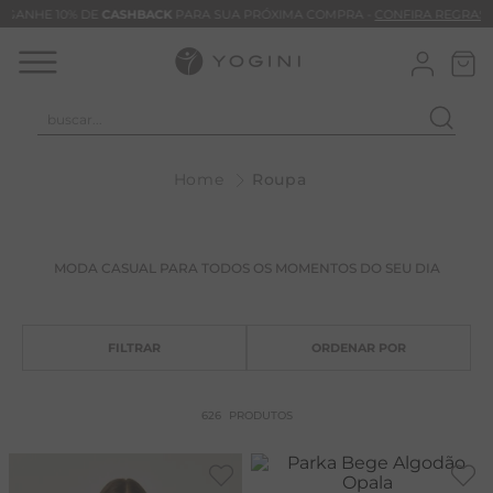
GANHE 10% DE
CASHBACK
PARA SUA PRÓXIMA COMPRA -
CONFIRA REGRAS
buscar...
T
Roupa
M
B
C
MODA CASUAL PARA TODOS OS MOMENTOS DO SEU DIA
C
B
V
B
626
PRODUTOS
B
M