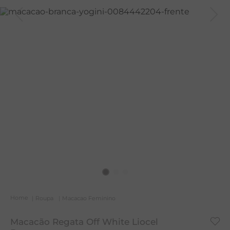
T
A
R
Roupa
Macacao Feminino
Macacão Regata Off White Liocel