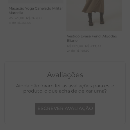
Macacão Yoga Canelado Militar
Marcelia
R$
329
,
00
R$
263
,
00
1
x de
R$
263
,
00
Vestido Evasê Fendi Algodão
Eliane
R$
669
,
00
R$
399
,
00
2
x de
R$
199
,
50
Avaliações
Ainda não foram feitas avaliações para este
produto, o que acha de deixar uma?
ESCREVER AVALIAÇÃO