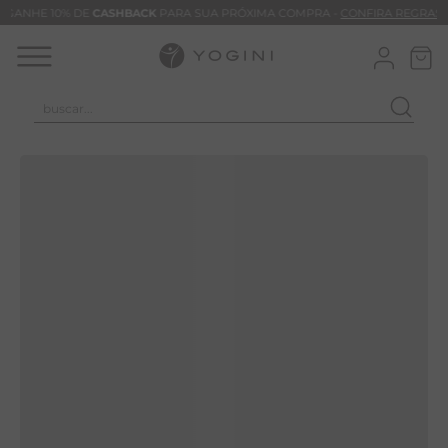
GANHE 10% DE
CASHBACK
PARA SUA PRÓXIMA COMPRA -
CONFIRA REGRAS
buscar...
TERMOS MAIS BUSCADOS
CALÇA
BLUSAS
VESTIDOS
BAMBU
MACACÃO
BARRA
TIE DYE
ALGODÃO