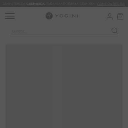
GANHE 10% DE
CASHBACK
PARA SUA PRÓXIMA COMPRA -
CONFIRA REGRAS
buscar...
TERMOS MAIS BUSCADOS
CALÇA
BLUSAS
VESTIDOS
BAMBU
BARRA
MACACÃO
TIE DYE
ALGODÃO