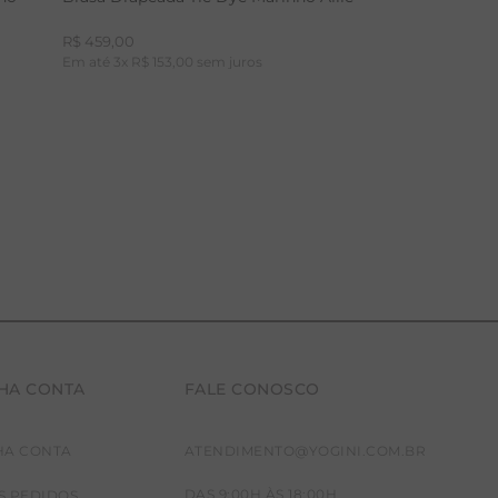
R$
459
,
00
Em até
3
x
R$
153
,
00
sem juros
HA CONTA
FALE CONOSCO
P
M
G
HA CONTA
ATENDIMENTO@YOGINI.COM.BR
DAS 9:00H ÀS 18:00H
S PEDIDOS