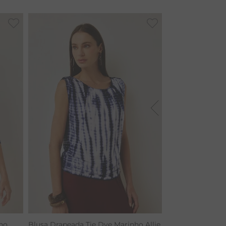
ho
Blusa Drapeada Tie Dye Marinho Allie