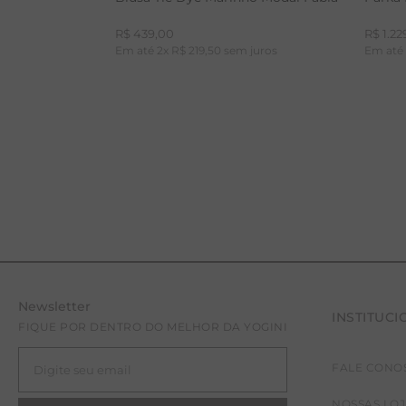
R$
439
,
00
R$
1
.
22
Em até
2
x
R$
219
,
50
sem juros
Em at
Newsletter
INSTITUCI
P
FIQUE POR DENTRO DO MELHOR DA YOGINI
FALE CONO
NOSSAS LO