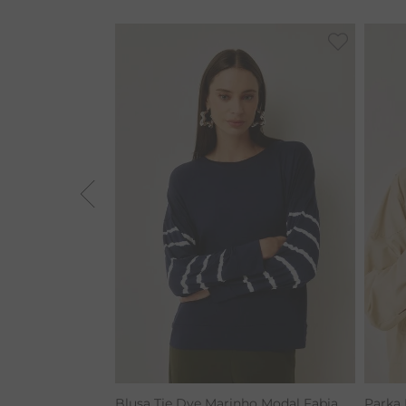
VESTIDOS
BAMBU
BARRA
MACACÃO
TIE DYE
ALGODÃO
RENATA
Blusa Tie Dye Marinho Modal Fabia
Parka