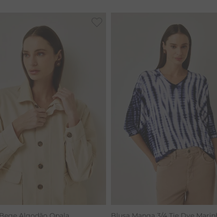
RENATA
 Bege Algodão Opala
Blusa Manga 3/4 Tie Dye Marin