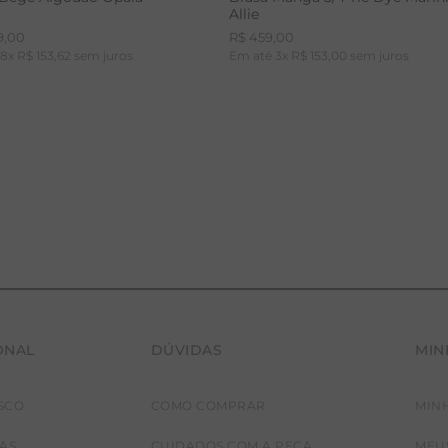
Allie
9
,
00
R$
459
,
00
é
8
x
R$
153
,
62
sem juros
Em até
3
x
R$
153
,
00
sem juros
ONAL
DÚVIDAS
MIN
36
38
40
42
PP
P
M
G
SCO
COMO COMPRAR
MIN
JAS
CUIDADOS COM A PEÇA
MEU