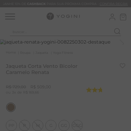
GANHE 10% DE
CASHBACK
PARA SUA PRÓXIMA COMPRA -
CONFIRA REGRAS
buscar...
T
M
Roupa
Jaqueta
Yoga Fitness
B
Jaqueta Corta Vento Bicolor
C
Caramelo Renata
C
R$
729
,
00
R$
509
,
00
B
3
R$
169
,
66
V
B
M
PP
P
M
G
GG
GGG
B