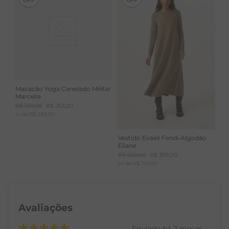
Macacão Yoga Canelado Militar
Marcelia
R$
329
,
00
R$
263
,
00
1
x de
R$
263
,
00
Vestido Evasê Fendi Algodão
Eliane
R$
669
,
00
R$
399
,
00
2
x de
R$
199
,
50
Avaliações
Enviado há
2 meses