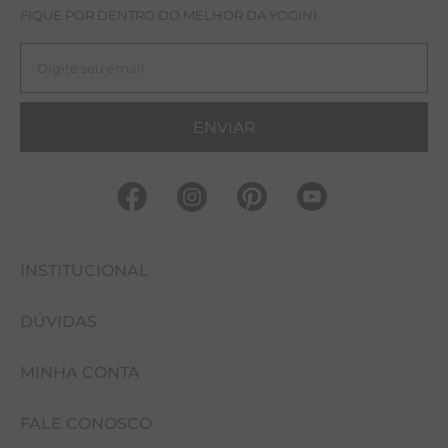
FIQUE POR DENTRO DO MELHOR DA YOGINI
ENVIAR
INSTITUCIONAL
DÚVIDAS
FALE CONOSCO
MINHA CONTA
NOSSAS LOJAS
COMO COMPRAR
EVENTOS
FALE CONOSCO
CUIDADOS COM A PEÇA
MINHA CONTA