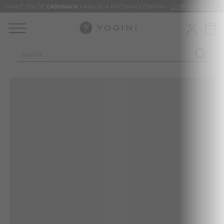
GANHE 10% DE
CASHBACK
PARA SUA PRÓXIMA COMPRA -
CONFIRA REGRAS
buscar...
TERMOS MAIS BUSCADOS
CALÇA
BLUSAS
VESTIDOS
BAMBU
MACACÃO
BARRA
TIE DYE
ALGODÃO