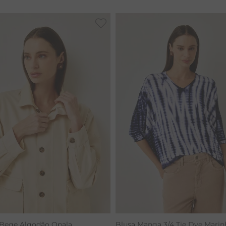
RENATA
 Bege Algodão Opala
Blusa Manga 3/4 Tie Dye Marin