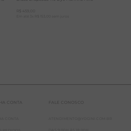
R$
459
,
00
Em até
3
x
R$
153
,
00
sem juros
HA CONTA
FALE CONOSCO
P
M
G
HA CONTA
ATENDIMENTO@YOGINI.COM.BR
DAS 9:00H ÀS 18:00H
S PEDIDOS