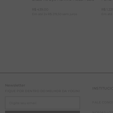
R$
439
,
00
R$
1
.
22
Em até
2
x
R$
219
,
50
sem juros
Em at
Newsletter
INSTITUCI
PP
P
FIQUE POR DENTRO DO MELHOR DA YOGINI
FALE CONO
NOSSAS LO