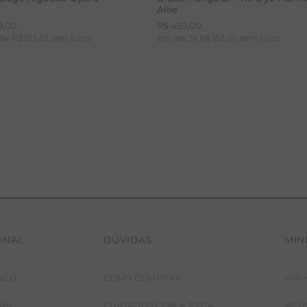
Allie
9
,
00
R$
459
,
00
é
8
x
R$
153
,
62
sem juros
Em até
3
x
R$
153
,
00
sem juros
ONAL
DÚVIDAS
MIN
36
38
40
42
PP
P
M
G
SCO
COMO COMPRAR
MIN
JAS
CUIDADOS COM A PEÇA
MEU