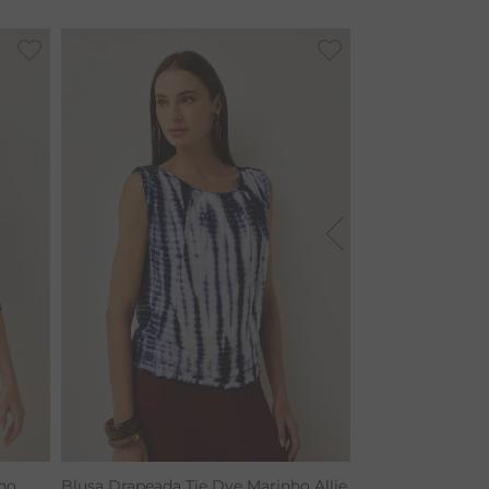
ho
Blusa Drapeada Tie Dye Marinho Allie