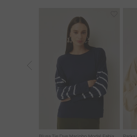
VESTIDOS
BARRA
MACACÃO
ALGODÃO
TIE DYE
CALÇA BAMBU
RENATA
Blusa Tie Dye Marinho Modal Fabia
Parka