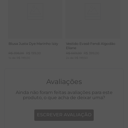
Blusa Justa Dye Marinho Izzy
Vestido Evasê Fendi Algodão
Eliane
R$
398
,
00
R$
199
,
00
R$
669
,
00
R$
399
,
00
1
x de
R$
199
,
00
2
x de
R$
199
,
50
Avaliações
Ainda não foram feitas avaliações para este
produto, o que acha de deixar uma?
ESCREVER AVALIAÇÃO