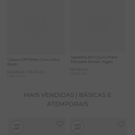
Sapatilha Em Couro Prata
Casaco Off White Com Linho
Perolada Mundo Yogini
Niyati
R$
789
,
00
R$
589
,
00
R$
412
,
00
5
x
R$ 157,80
2
x
R$ 206,00
MAIS VENDIDAS | BÁSICAS E
ATEMPORAIS
50%
40%