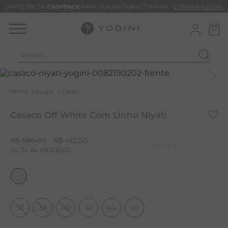
GANHE 10% DE
CASHBACK
PARA SUA PRÓXIMA COMPRA -
CONFIRA REGRAS
buscar...
T
M
Roupa
Casaco
B
Casaco Off White Com Linho Niyati
C
B
R$
589
,
00
R$
412
,
00
2
R$
206
,
00
V
B
B
M
36
38
40
42
44
46
T