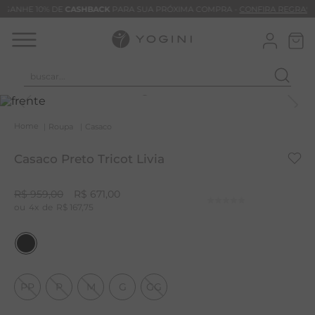
GANHE 10% DE
CASHBACK
PARA SUA PRÓXIMA COMPRA -
CONFIRA REGRAS
buscar...
T
M
Roupa
Casaco
B
Casaco Preto Tricot Livia
C
B
R$
959
,
00
R$
671
,
00
4
R$
167
,
75
V
B
B
M
PP
P
M
G
GG
T