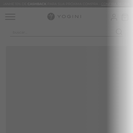
GANHE 10% DE
CASHBACK
PARA SUA PRÓXIMA COMPRA -
CONFIRA REGRAS
buscar...
TERMOS MAIS BUSCADOS
CALÇA
BLUSAS
VESTIDOS
BAMBU
MACACÃO
BARRA
TIE DYE
ALGODÃO