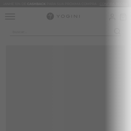
GANHE 10% DE
CASHBACK
PARA SUA PRÓXIMA COMPRA -
CONFIRA REGRAS
buscar...
TERMOS MAIS BUSCADOS
CALÇA
BLUSAS
VESTIDOS
BAMBU
MACACÃO
BARRA
TIE DYE
ALGODÃO