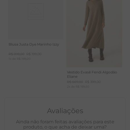
Blusa Justa Dye Marinho Izzy
R$
398
,
00
R$
199
,
00
1
x de
R$
199
,
00
Vestido Evasê Fendi Algodão
Eliane
R$
669
,
00
R$
399
,
00
2
x de
R$
199
,
50
Avaliações
Ainda não foram feitas avaliações para este
produto, o que acha de deixar uma?