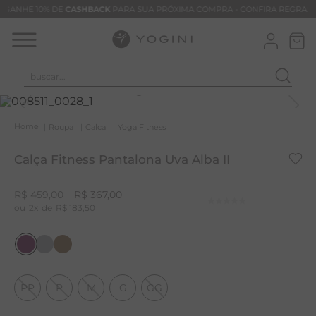
GANHE 10% DE
CASHBACK
PARA SUA PRÓXIMA COMPRA -
CONFIRA REGRAS
buscar...
T
M
Roupa
Calca
Yoga Fitness
B
Calça Fitness Pantalona Uva Alba II
C
B
R$
459
,
00
R$
367
,
00
2
R$
183
,
50
V
B
M
B
PP
P
M
G
GG
T