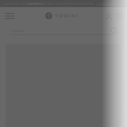
GANHE 10% DE
CASHBACK
PARA SUA PRÓXIMA COMPRA -
CONFIRA REGRAS
buscar...
SUA BUSCA NÃO FOI ENCONTRADA
Faça uma nova busca
Verifique se a palavra foi digitada corretamente;
NOVIDADES