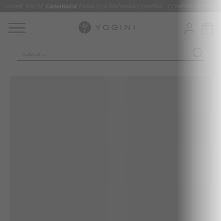
GANHE 10% DE
CASHBACK
PARA SUA PRÓXIMA COMPRA -
CONFIRA REGRAS
buscar...
TERMOS MAIS BUSCADOS
CLEO
CALÇA
BLUSAS
VESTIDOS
BAMBU
BARRA
MACACÃO
TIE DYE